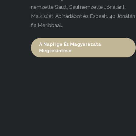
nemzette Sault, Saul nemzette Jónátánt,
Malkísúát, Abínádábot és Esbaalt. 40 Jónátán
fia Meríbbaal…
A Napi Ige És Magyarázata
Megtekintése