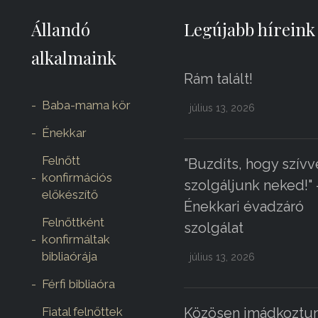
Állandó
Legújabb híreink
alkalmaink
Rám talált!
Baba-mama kör
július 13, 2026
Énekkar
Felnőtt
"Buzdíts, hogy szívv
konfirmációs
szolgáljunk neked!" 
előkészítő
Énekkari évadzáró
Felnőttként
szolgálat
konfirmáltak
bibliaórája
július 13, 2026
Férfi bibliaóra
Fiatal felnőttek
Közösen imádkoztun