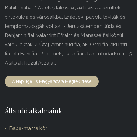
Babilóniába. 2 Az első lakosok, akik visszakerültek
birtokukra és városaikba, izráeliek, papok, léviták és
templomszolgák voltak. 3 Jeruzsálemben Júda és
Benjámin fiai, valamint Efraim és Manassé fiai közül
valók laktak: 4 Útaj, Ammíhúd fia, aki Omrí fia, aki Imrí
fia, aki Bání fia, Pérecnek, Júda fiának az utódai közül. 5
A sílóiak közül Aszájá,…
A Napi Ige És Magyarázata Megtekintése
Állandó alkalmaink
Baba-mama kör