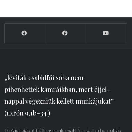
„léviták családfői soha nem
pihenhettek kamráikban, mert éjjel-
nappal végezniük kellett munkájukat”
(1Krón 9,1b–34 )
1b A júdaiakat hűtlenségük miatt fogságba hurcolták