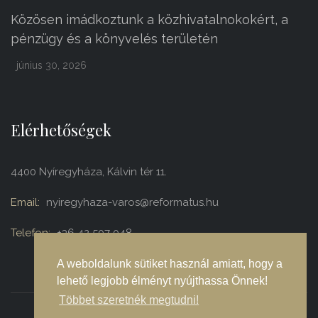
Közösen imádkoztunk a közhivatalnokokért, a
pénzügy és a könyvelés területén
június 30, 2026
Elérhetőségek
4400 Nyíregyháza, Kálvin tér 11.
Email:
nyiregyhaza-varos@reformatus.hu
Telefon:
+36 42 507 048
A weboldalunk sütiket használ amiatt, hogy a
lehető legjobb élményt nyújthassa Önnek!
Többet szeretnék megtudni!