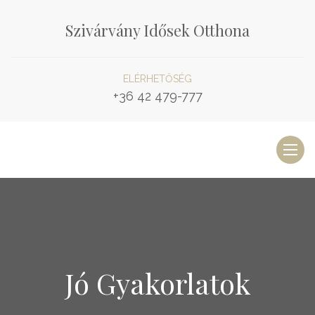
Szivárvány Idősek Otthona
ELÉRHETŐSÉG
+36 42 479-777
Toggl
naviga
Jó Gyakorlatok