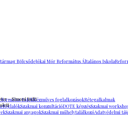
tármag Bölcsőde
Jókai Mór Református Általános Iskola
Refor
ter – Simoni Judit
eformátus Esték
Kézműves foglalkozások
Rétegalkalmak
olett
zefoglalók
Szakmai konzultáció
DOTE képzés
Szakmai worksho
rek
Szakmai anyagok
Szakmai műhelytalálkozó
Adatvédelmi táj