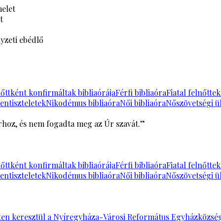
melet
t
yzeti ebédlő
őttként konfirmáltak bibliaórája
Férfi bibliaóra
Fiatal felnőtte
entiszteletek
Nikodémus bibliaóra
Női bibliaóra
Nőszövetségi ü
Úrhoz, és nem fogadta meg az Úr szavát.”
őttként konfirmáltak bibliaórája
Férfi bibliaóra
Fiatal felnőtte
entiszteletek
Nikodémus bibliaóra
Női bibliaóra
Nőszövetségi ü
en keresztül a Nyíregyháza-Városi Református Egyházközség á