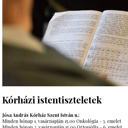
Kórházi istentiszteletek
Jósa András Kórház Szent István u.:
Minden hónap 1. vasárnapján 15.00 Onkológia – 3. emelet
Minden hónap 2. vasárnapján 15.00 Ortopédia – 6. emelet