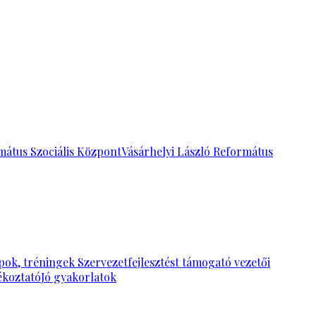
mátus Szociális Központ
Vásárhelyi László Református
pok, tréningek
Szervezetfejlesztést támogató vezetői
ékoztató
Jó gyakorlatok