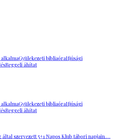
k alkalma
Gyülekezeti bibliaóra
Ifjúsági
lés
Reggeli áhítat
k alkalma
Gyülekezeti bibliaóra
Ifjúsági
lés
Reggeli áhítat
ltal szervezett 5+1 Napos Klub tábori napjain.…