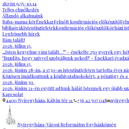
1Krón 9,35–10,14
Teljes elmélkedés
Állandó alkalmaink
Baba-mama kör
Énekkar
Felnőtt konfirmációs előkészítő
Feln
bibliaórák
Istentiszteletek
Konfirmációs előkészítő
Kórházi ist
Legfrissebb hírek
Rám talált!
2026. július 13.
„Isten kegyelme rám talált…” – énekelte 250 gyerek egy hét
"Buzdíts, hogy szívvel szolgáljunk neked!" - Énekkari évadzá
2026. július 13.
2026. június 28-án, a 17.30-as istentiszteleten tartotta év
Közösen imádkoztunk a közhivatalnokokért, a pénzügy és a 
2026. június 30.
2026. június 21-én együtt adtunk hálát Istennek egy újabb sz
Kapcsolat
4400 Nyíregyháza, Kálvin tér 11.
+36 42 507 048
nyiregy
Nyíregyháza-Városi Református Egyházközség