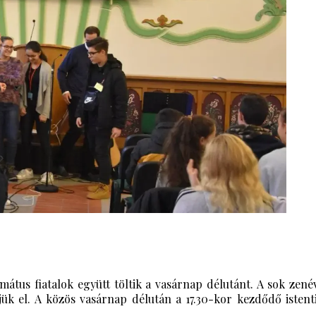
átus fiatalok együtt töltik a vasárnap délutánt. A sok zenéve
ük el. A közös vasárnap délután a 17.30-kor kezdődő istentis