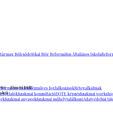
tármag Bölcsőde
Jókai Mór Református Általános Iskola
Refor
ter – Simoni Judit
eformátus Esték
Kézműves foglalkozások
Rétegalkalmak
olett
zefoglalók
Szakmai konzultáció
DOTE képzés
Szakmai worksho
rek
Szakmai anyagok
Szakmai műhelytalálkozó
Adatvédelmi táj