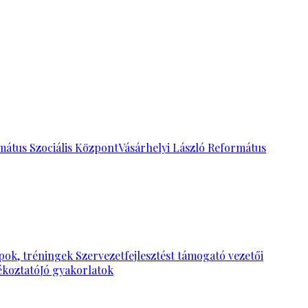
mátus Szociális Központ
Vásárhelyi László Református
pok, tréningek
Szervezetfejlesztést támogató vezetői
ékoztató
Jó gyakorlatok