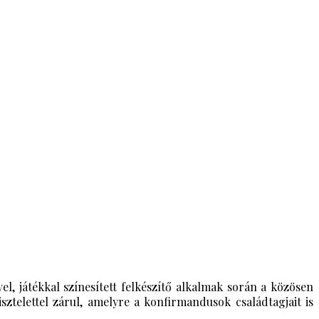
l, játékkal színesített felkészítő alkalmak során a közösen
ztelettel zárul, amelyre a konfirmandusok családtagjait is