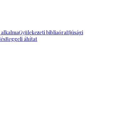
k alkalma
Gyülekezeti bibliaóra
Ifjúsági
lés
Reggeli áhítat