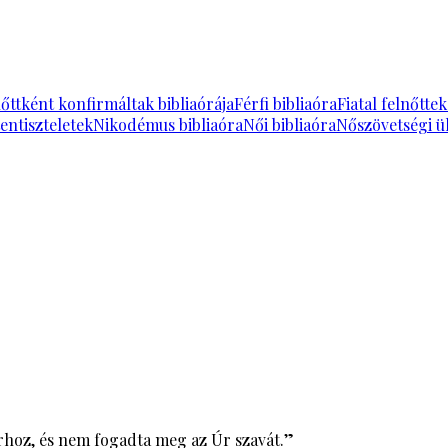
őttként konfirmáltak bibliaórája
Férfi bibliaóra
Fiatal felnőtte
entiszteletek
Nikodémus bibliaóra
Női bibliaóra
Nőszövetségi ü
Úrhoz, és nem fogadta meg az Úr szavát.”