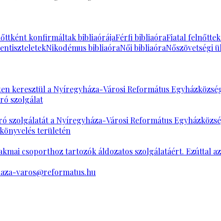
őttként konfirmáltak bibliaórája
Férfi bibliaóra
Fiatal felnőtte
entiszteletek
Nikodémus bibliaóra
Női bibliaóra
Nőszövetségi ü
en keresztül a Nyíregyháza-Városi Református Egyházközség á
ró szolgálat
es záró szolgálatát a Nyíregyháza-Városi Református Egyházköz
könyvelés területén
akmai csoporthoz tartozók áldozatos szolgálatáért. Ezúttal az
haza-varos@reformatus.hu