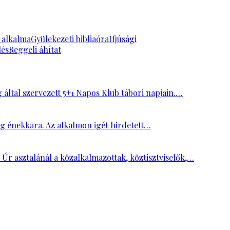
k alkalma
Gyülekezeti bibliaóra
Ifjúsági
lés
Reggeli áhítat
ltal szervezett 5+1 Napos Klub tábori napjain.…
ség énekkara. Az alkalmon igét hirdetett…
 Úr asztalánál a közalkalmazottak, köztisztviselők,…