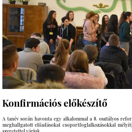
Konfirmációs előkészítő
A tanév során havonta egy alkalommal a 8. osztályos reform
meghallgatott előadásokat csoportfoglalkozásokkal mélyítj
szeretettel várjuk.