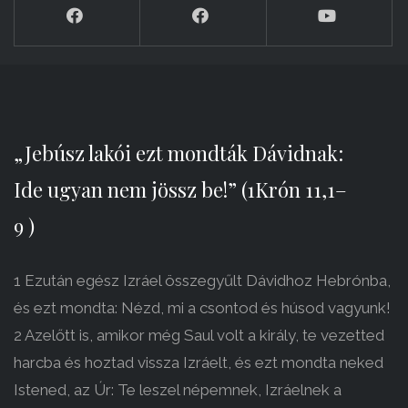
„Jebúsz lakói ezt mondták Dávidnak:
Ide ugyan nem jössz be!” (1Krón 11,1–
9 )
1 Ezután egész Izráel összegyűlt Dávidhoz Hebrónba,
és ezt mondta: Nézd, mi a csontod és húsod vagyunk!
2 Azelőtt is, amikor még Saul volt a király, te vezetted
harcba és hoztad vissza Izráelt, és ezt mondta neked
Istened, az Úr: Te leszel népemnek, Izráelnek a