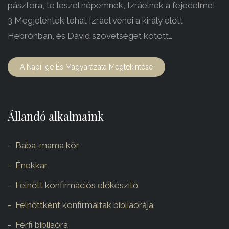
pásztora, te leszel népemnek, Izráelnek a fejedelme!
3 Megjelentek tehát Izráel vénei a király előtt
Hebrónban, és Dávid szövetséget kötött…
A Napi Ige És Magyarázata Megtekintése
Állandó alkalmaink
Baba-mama kör
Énekkar
Felnőtt konfirmációs előkészítő
Felnőttként konfirmáltak bibliaórája
Férfi bibliaóra