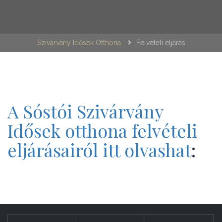
Szivárvány Idősek Otthona
Felvételi eljárás
A Sóstói Szivárvány
Idősek otthona felvételi
eljárásairól itt olvashat
: