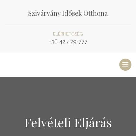
Szivárvány Idősek Otthona
ELÉRHETŐSÉG
+36 42 479-777
Toggl
naviga
Felvételi Eljárás