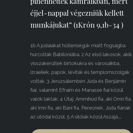
pihenhettek kamráikban, mert
éjjel-nappal végezniük kellett
munkájukat” (1Krón 9,1b–34 )
1b A júdaiakat hűtlenségük miatt fogságba
hurcolták Babilóniába. 2 Az első lakosok, akik
visszakerültek birtokukra és városaikba,
izráeliek, papok, léviták és templomszolgák
voltak. 3 Jeruzsálemben Júda és Benjámin
fiai, valamint Efraim és Manassé fiai közül
valók laktak: 4 Útaj, Ammíhúd fia, aki Omrí fia,
aki Imrí fia, aki Bání fia, Pérecnek, Júda fiának
az utódai közül. 5 A sílóiak közül Aszájá,…