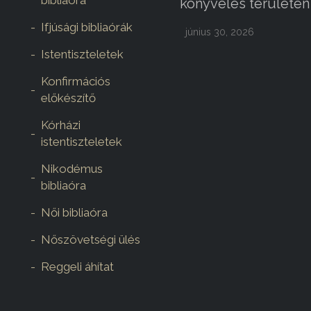
könyvelés területén
Ifjúsági bibliaórák
június 30, 2026
Istentiszteletek
Konfirmációs
előkészítő
Kórházi
istentiszteletek
Nikodémus
bibliaóra
Női bibliaóra
Nőszövetségi ülés
Reggeli áhítat