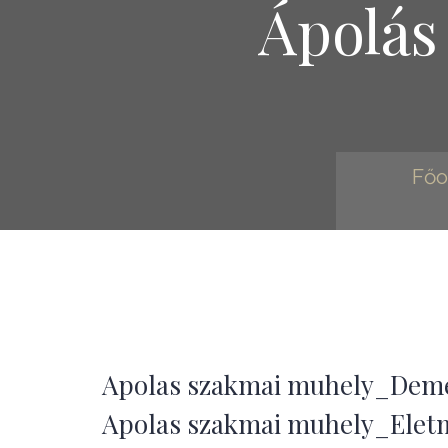
Ápolá
Főo
Apolas szakmai muhely_Demen
Apolas szakmai muhely_Eletmi