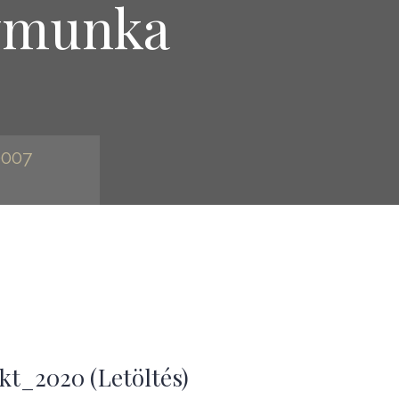
ymunka
0007
kt_2020 (Letöltés)