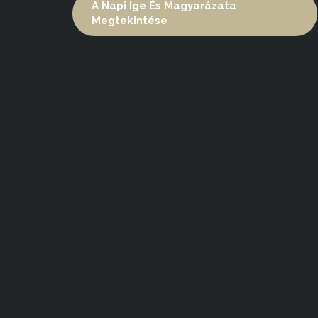
A Napi Ige És Magyarázata
Megtekintése