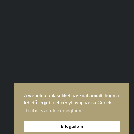
A weboldalunk sütiket használ amiatt, hogy a
lehető legjobb élményt nyújthassa Önnek!
Többet szeretnék megtudni!
Elfogadom