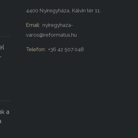
4400 Nyíregyháza, Kálvin tér 11.
Email:
nyiregyhaza-
varos@reformatus.hu
el
Telefon:
+36 42 507 048
-
k a
a