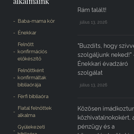
alkalmaink
Rám talált!
Baba-mama kör
július 13, 2026
Énekkar
Felnőtt
"Buzdíts, hogy szívv
konfirmációs
szolgáljunk neked!" 
előkészítő
Énekkari évadzáró
Felnőttként
szolgálat
konfirmáltak
bibliaórája
július 13, 2026
Férfi bibliaóra
Fiatal felnőttek
Közösen imádkoztun
alkalma
közhivatalnokokért, 
pénzügy és a
Gyülekezeti
bibliaóra