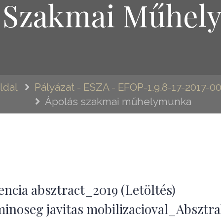
s Szakmai Műhel
ldal
Pályázat - ESZA - EFOP-1.9.8-17-2017-0
Ápolás szakmai műhelymunka
cia absztract_2019 (Letöltés)
noseg javitas mobilizacioval_Absztra