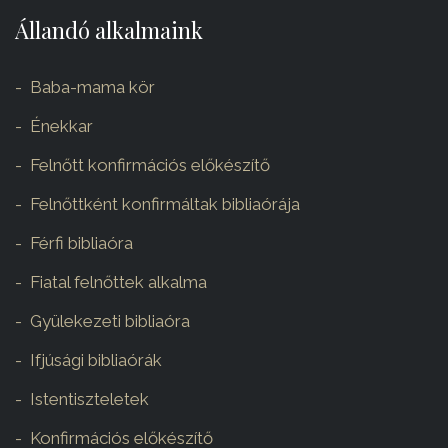
Állandó alkalmaink
Baba-mama kör
Énekkar
Felnőtt konfirmációs előkészítő
Felnőttként konfirmáltak bibliaórája
Férfi bibliaóra
Fiatal felnőttek alkalma
Gyülekezeti bibliaóra
Ifjúsági bibliaórák
Istentiszteletek
Konfirmációs előkészítő