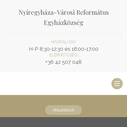
Nyíregyháza-Városi Református
Egyházközség
HIVATALI IDŐ
H-P 8:30-12:30 és 16:00-17:00
ELÉRHETŐSÉG
+36 42 507 048
Toggl
naviga
Aktualitások