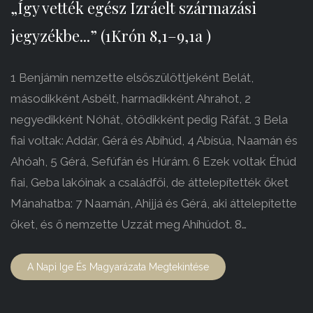
„Így vették egész Izráelt származási
jegyzékbe...” (1Krón 8,1–9,1a )
1 Benjámin nemzette elsőszülöttjeként Belát,
másodikként Asbélt, harmadikként Ahrahot, 2
negyedikként Nóhát, ötödikként pedig Ráfát. 3 Bela
fiai voltak: Addár, Gérá és Abíhúd, 4 Abísúa, Naamán és
Ahóah, 5 Gérá, Sefúfán és Húrám. 6 Ezek voltak Éhúd
fiai, Geba lakóinak a családfői, de áttelepítették őket
Mánahatba: 7 Naamán, Ahijjá és Gérá, aki áttelepítette
őket, és ő nemzette Uzzát meg Ahíhúdot. 8…
A Napi Ige És Magyarázata Megtekintése