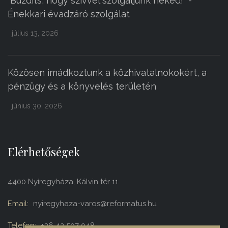
"Buzdíts, hogy szívvel szolgáljunk neked!" -
Énekkari évadzáró szolgálat
július 13, 2026
Közösen imádkoztunk a közhivatalnokokért, a
pénzügy és a könyvelés területén
június 30, 2026
Elérhetőségek
4400 Nyíregyháza, Kálvin tér 11.
Email:
nyiregyhaza-varos@reformatus.hu
Telefon:
+36 42 507 048