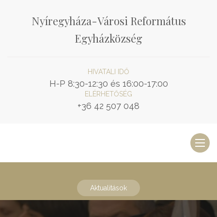
Nyíregyháza-Városi Református
Egyházközség
HIVATALI IDŐ
H-P 8:30-12:30 és 16:00-17:00
ELÉRHETŐSÉG
+36 42 507 048
Toggl
naviga
Aktualitások