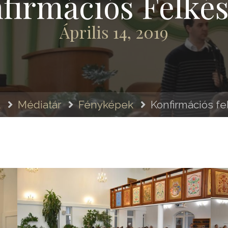
firmációs Felkés
Április 14, 2019
l
Médiatár
Fényképek
Konfirmációs fe