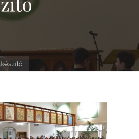
zítő
lkészítő