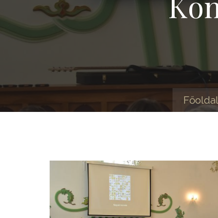
Kon
Főolda