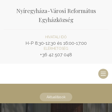
Nyíregyháza-Városi Református
Egyházközség
HIVATALI IDŐ
H-P 8:30-12:30 és 16:00-17:00
ELÉRHETŐSÉG
+36 42 507 048
Toggl
naviga
Aktualitások