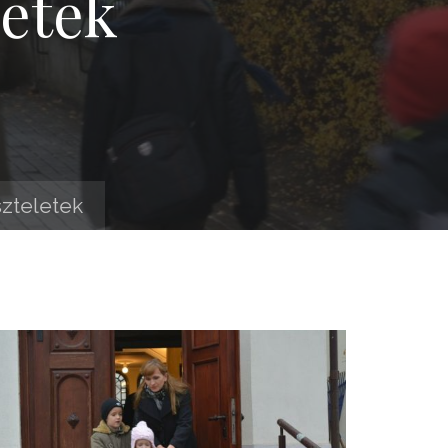
letek
szteletek