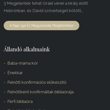
3 Megjelentek tehát Izráel vénei a király előtt
Hebrónban, és Dávid szövetséget kötött…
A Napi Ige És Magyarázata Megtekintése
Állandó alkalmaink
Baba-mama kör
Énekkar
Felnőtt konfirmációs előkészítő
Felnőttként konfirmáltak bibliaórája
Férfi bibliaóra