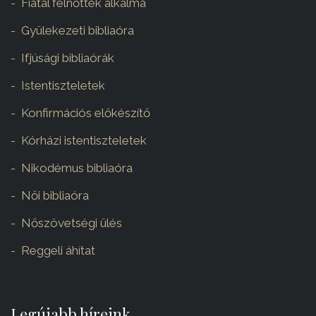
Fiatal felnőttek alkalma
Gyülekezeti bibliaóra
Ifjúsági bibliaórák
Istentiszteletek
Konfirmációs előkészítő
Kórházi istentiszteletek
Nikodémus bibliaóra
Női bibliaóra
Nőszövetségi ülés
Reggeli áhítat
Legújabb híreink