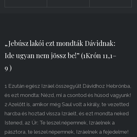
„Jebúsz lakói ezt mondták Dávidnak:
Ide ugyan nem jössz be!” (1Krón 11,1–
9 )
1 Ezután egész Izráel összegyűlt Dávidhoz Hebrónba,
és ezt mondta: Nézd, mi a csontod és húsod vagyunk!
2 Azelőtt is, amikor még Saul volt a király, te vezetted
harcba és hoztad vissza Izráelt, és ezt mondta neked
Istened, az Úr: Te leszel népemnek, Izráelnek a
pásztora, te leszel népemnek, Izráelnek a fejedelme!