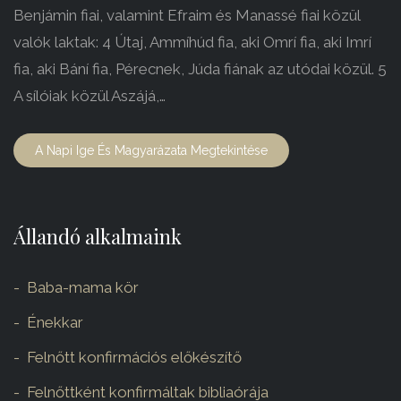
Benjámin fiai, valamint Efraim és Manassé fiai közül
valók laktak: 4 Útaj, Ammíhúd fia, aki Omrí fia, aki Imrí
fia, aki Bání fia, Pérecnek, Júda fiának az utódai közül. 5
A sílóiak közül Aszájá,…
A Napi Ige És Magyarázata Megtekintése
Állandó alkalmaink
Baba-mama kör
Énekkar
Felnőtt konfirmációs előkészítő
Felnőttként konfirmáltak bibliaórája