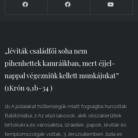
„léviták családfői soha nem
pihenhettek kamráikban, mert éjjel-
nappal végezniük kellett munkájukat”
(1Krón 9,1b–34 )
1b A júdaiakat hűtlenségük miatt fogságba hurcolták
Babilóniába. 2 Az első lakosok, akik visszakerültek
birtokukra és városaikba, izráeliek, papok, léviták és
templomszolgák voltak. 3 Jeruzsálemben Júda és