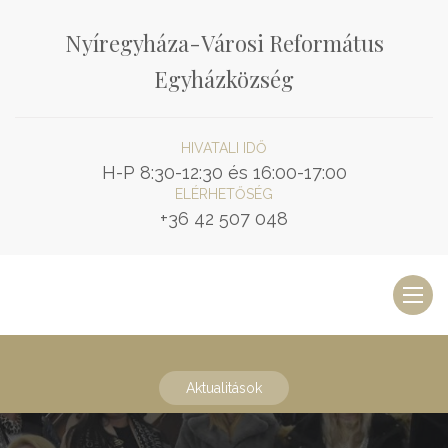
Nyíregyháza-Városi Református
Egyházközség
HIVATALI IDŐ
H-P 8:30-12:30 és 16:00-17:00
ELÉRHETŐSÉG
+36 42 507 048
Toggl
naviga
Aktualitások