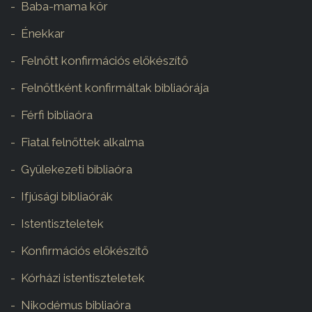
Baba-mama kör
Énekkar
Felnőtt konfirmációs előkészítő
Felnőttként konfirmáltak bibliaórája
Férfi bibliaóra
Fiatal felnőttek alkalma
Gyülekezeti bibliaóra
Ifjúsági bibliaórák
Istentiszteletek
Konfirmációs előkészítő
Kórházi istentiszteletek
Nikodémus bibliaóra