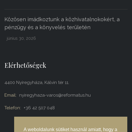
Közösen imádkoztunk a közhivatalnokokért, a
pénzügy és a könyvelés területén
június 30, 2026
Elérhetőségek
4400 Nyíregyháza, Kálvin tér 11.
Email:
nyiregyhaza-varos@reformatus.hu
Telefon:
+36 42 507 048
A weboldalunk sütiket használ amiatt, hogy a