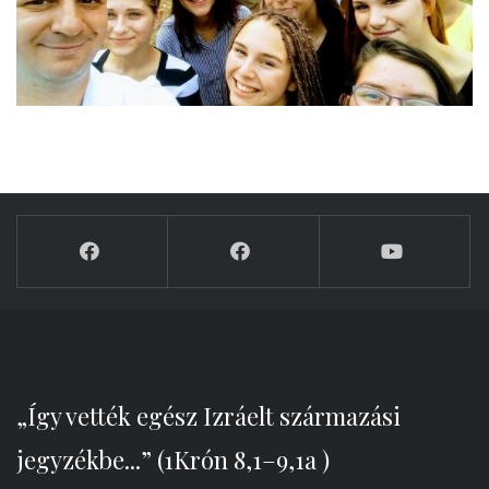
„Így vették egész Izráelt származási
jegyzékbe...” (1Krón 8,1–9,1a )