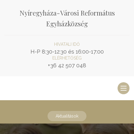
Nyíregyháza-Városi Református
Egyházközség
HIVATALI IDŐ
H-P 8:30-12:30 és 16:00-17:00
ELÉRHETŐSÉG
+36 42 507 048
Toggl
naviga
Aktualitások