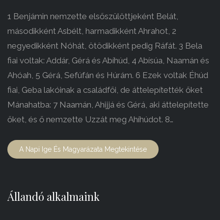
1 Benjámin nemzette elsőszülöttjeként Belát,
másodikként Asbélt, harmadikként Ahrahot, 2
negyedikként Nóhát, ötödikként pedig Ráfát. 3 Bela
fiai voltak: Addár, Gérá és Abíhúd, 4 Abísúa, Naamán és
Ahóah, 5 Gérá, Sefúfán és Húrám. 6 Ezek voltak Éhúd
fiai, Geba lakóinak a családfői, de áttelepítették őket
Mánahatba: 7 Naamán, Ahijjá és Gérá, aki áttelepítette
őket, és ő nemzette Uzzát meg Ahíhúdot. 8…
A Napi Ige És Magyarázata Megtekintése
Állandó alkalmaink