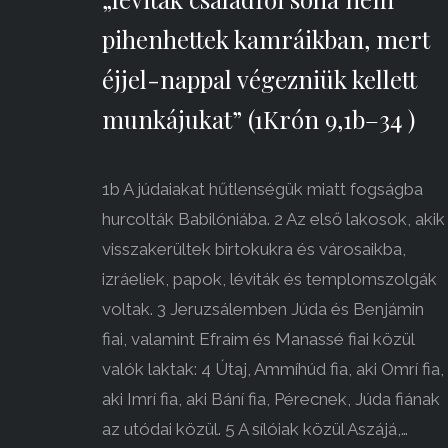
pihenhettek kamráikban, mert
éjjel-nappal végezniük kellett
munkájukat” (1Krón 9,1b–34 )
1b A júdaiakat hűtlenségük miatt fogságba
hurcolták Babilóniába. 2 Az első lakosok, akik
visszakerültek birtokukra és városaikba,
izráeliek, papok, léviták és templomszolgák
voltak. 3 Jeruzsálemben Júda és Benjámin
fiai, valamint Efraim és Manassé fiai közül
valók laktak: 4 Útaj, Ammíhúd fia, aki Omrí fia,
aki Imrí fia, aki Bání fia, Pérecnek, Júda fiának
az utódai közül. 5 A sílóiak közül Aszájá,…