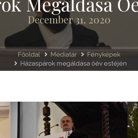
ok Megáldása Óé
December 31, 2020
Főoldal
Médiatár
Fényképek
Házaspárok megáldása óév estéjén