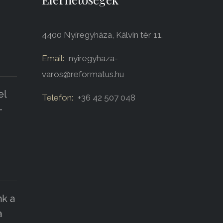
4400 Nyíregyháza, Kálvin tér 11.
Email:
nyiregyhaza-
varos@reformatus.hu
el
Telefon:
+36 42 507 048
-
k a
a