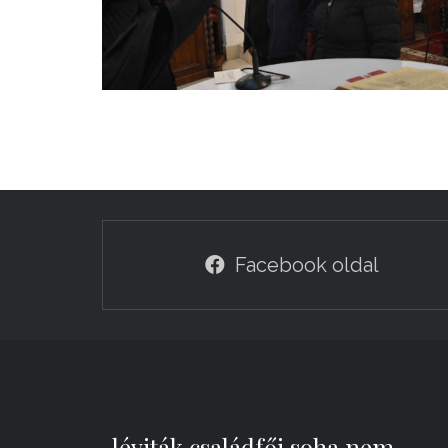
Facebook oldal
„léviták családfői soha nem