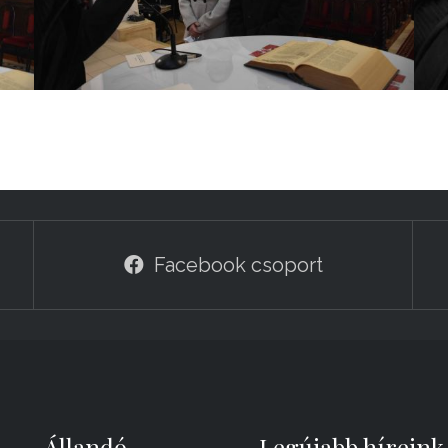
Facebook csoport
Állandó
Legújabb híreink