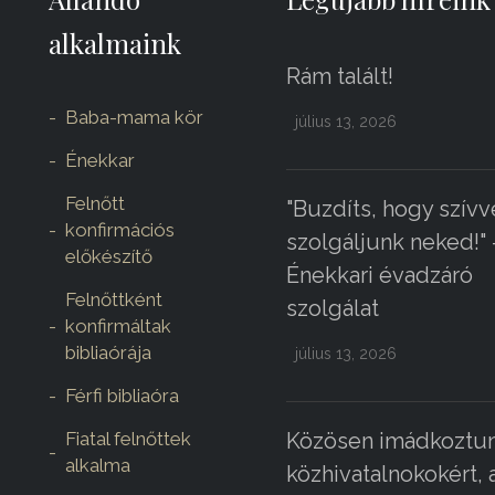
alkalmaink
Rám talált!
Baba-mama kör
július 13, 2026
Énekkar
Felnőtt
"Buzdíts, hogy szívv
konfirmációs
szolgáljunk neked!" 
előkészítő
Énekkari évadzáró
Felnőttként
szolgálat
konfirmáltak
bibliaórája
július 13, 2026
Férfi bibliaóra
Fiatal felnőttek
Közösen imádkoztun
alkalma
közhivatalnokokért, 