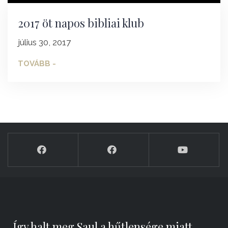
2017 öt napos bibliai klub
július 30, 2017
TOVÁBB -
„Így halt meg Saul a hűtlensége miatt,