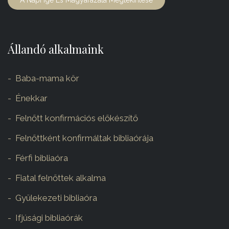
A Napi Ige És Magyarázata Megtekintése
Állandó alkalmaink
Baba-mama kör
Énekkar
Felnőtt konfirmációs előkészítő
Felnőttként konfirmáltak bibliaórája
Férfi bibliaóra
Fiatal felnőttek alkalma
Gyülekezeti bibliaóra
Ifjúsági bibliaórák