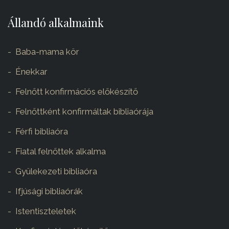
Állandó alkalmaink
Baba-mama kör
Énekkar
Felnőtt konfirmációs előkészítő
Felnőttként konfirmáltak bibliaórája
Férfi bibliaóra
Fiatal felnőttek alkalma
Gyülekezeti bibliaóra
Ifjúsági bibliaórák
Istentiszteletek