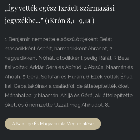
„Így vették egész Izráelt származási
jegyzékbe...” (1Krón 8,1–9,1a )
1 Benjámin nemzette elsőszülöttjeként Belát,
másodikként Asbélt, harmadikként Ahrahot, 2
negyedikként Nóhát, ötödikként pedig Ráfát. 3 Bela
fiai voltak: Addár, Gérá és Abíhúd, 4 Abísúa, Naamán és
Ahóah, 5 Gérá, Sefúfán és Húrám. 6 Ezek voltak Éhúd
fiai, Geba lakóinak a családfői, de áttelepítették őket
Mánahatba: 7 Naamán, Ahijjá és Gérá, aki áttelepítette
őket, és ő nemzette Uzzát meg Ahíhúdot. 8…
A Napi Ige És Magyarázata Megtekintése