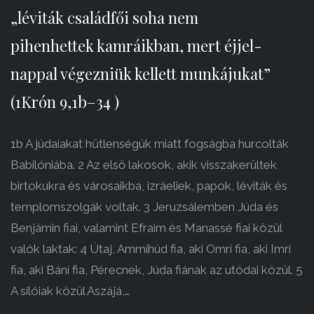
„léviták családfői soha nem
pihenhettek kamráikban, mert éjjel-
nappal végezniük kellett munkájukat”
(1Krón 9,1b–34 )
1b A júdaiakat hűtlenségük miatt fogságba hurcolták
Babilóniába. 2 Az első lakosok, akik visszakerültek
birtokukra és városaikba, izráeliek, papok, léviták és
templomszolgák voltak. 3 Jeruzsálemben Júda és
Benjámin fiai, valamint Efraim és Manassé fiai közül
valók laktak: 4 Útaj, Ammíhúd fia, aki Omrí fia, aki Imrí
fia, aki Bání fia, Pérecnek, Júda fiának az utódai közül. 5
A sílóiak közül Aszájá,…