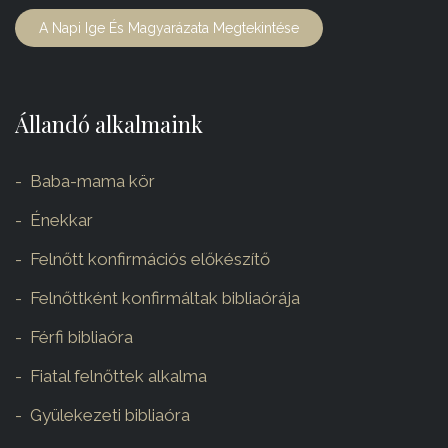
A Napi Ige És Magyarázata Megtekintése
Állandó alkalmaink
Baba-mama kör
Énekkar
Felnőtt konfirmációs előkészítő
Felnőttként konfirmáltak bibliaórája
Férfi bibliaóra
Fiatal felnőttek alkalma
Gyülekezeti bibliaóra