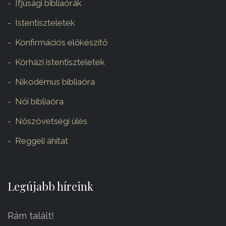
Ifjúsági bibliaórák
Istentiszteletek
Konfirmációs előkészítő
Kórházi istentiszteletek
Nikodémus bibliaóra
Női bibliaóra
Nőszövetségi ülés
Reggeli áhítat
Legújabb híreink
Rám talált!