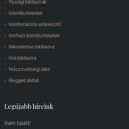
Ifjúsági bibliaórák
Istentiszteletek
Konfirmációs előkészítő
Kórházi istentiszteletek
Nikodémus bibliaóra
Női bibliaóra
Nőszövetségi ülés
Reggeli áhítat
Legújabb híreink
Rám talált!