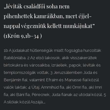
„léviták családfői soha nem
pihenhettek kamráikban, mert éjjel-
nappal végezniük kellett munkájukat”
(1Krón 9,1b–34 )
1b A júdaiakat hűtlenségük miatt fogságba hurcolták
Babilóniába. 2 Az első lakosok, akik visszakerültek
birtokukra és városaikba, izráeliek, papok, léviták és
templomszolgák voltak. 3 Jeruzsálemben Júda és
Benjámin fiai, valamint Efraim és Manassé fiai közül
valók laktak: 4 Útaj, Ammíhúd fia, aki Omrí fia, aki Imrí
fia, aki Bání fia, Pérecnek, Júda fiának az utódai közül. 5
A sílóiak közül Aszájá,…