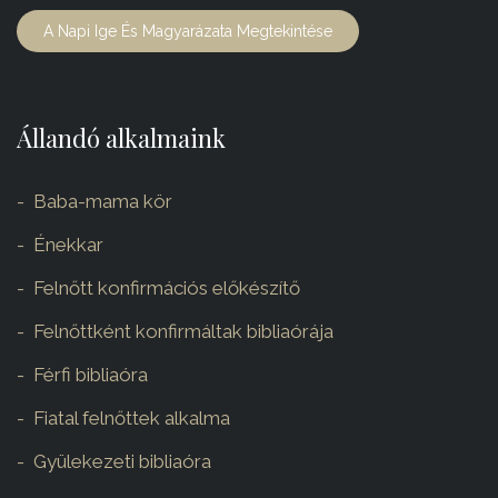
A Napi Ige És Magyarázata Megtekintése
Állandó alkalmaink
Baba-mama kör
Énekkar
Felnőtt konfirmációs előkészítő
Felnőttként konfirmáltak bibliaórája
Férfi bibliaóra
Fiatal felnőttek alkalma
Gyülekezeti bibliaóra