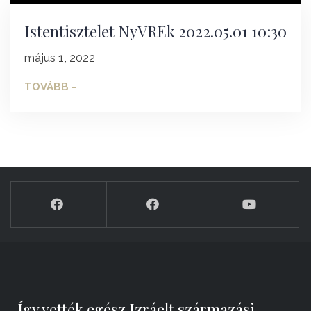
Istentisztelet NyVREk 2022.05.01 10:30
május 1, 2022
TOVÁBB -
„Így vették egész Izráelt származási