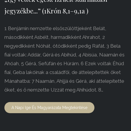
jegyzékbe...” (1Krón 8,1–9,1a )
1 Benjámin nemzette elsőszülöttjeként Belát,
másodikként Asbélt, harmadikként Ahrahot, 2
negyedikként Nóhát, ötödikként pedig Ráfát. 3 Bela
fiai voltak: Addár, Gérá és Abíhúd, 4 Abísúa, Naamán és
Ahóah, 5 Gérá, Sefúfán és Húrám. 6 Ezek voltak Éhúd
fiai, Geba lakóinak a családfői, de áttelepítették őket
Mánahatba: 7 Naamán, Ahijjá és Gérá, aki áttelepítette
őket, és ő nemzette Uzzát meg Ahíhúdot. 8…
A Napi Ige És Magyarázata Megtekintése