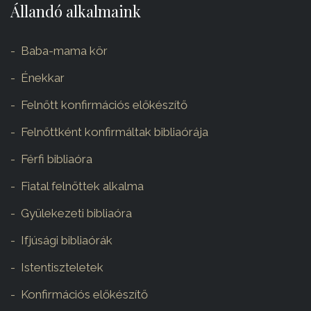
Állandó alkalmaink
Baba-mama kör
Énekkar
Felnőtt konfirmációs előkészítő
Felnőttként konfirmáltak bibliaórája
Férfi bibliaóra
Fiatal felnőttek alkalma
Gyülekezeti bibliaóra
Ifjúsági bibliaórák
Istentiszteletek
Konfirmációs előkészítő