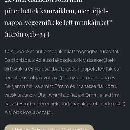
pihenhettek kamráikban, mert éjjel-
nappal végezniük kellett munkájukat”
(1Krón 9,1b–34 )
1b A júdaiakat hűtlenségük miatt fogságba hurcolták
Babilóniába. 2 Az első lakosok, akik visszakerültek
birtokukra és városaikba, izráeliek, papok, léviták és
templomszolgák voltak. 3 Jeruzsálemben Júda és
Benjámin fiai, valamint Efraim és Manassé fiai közül
valók laktak: 4 Útaj, Ammíhúd fia, aki Omrí fia, aki Imrí
fia, aki Bání fia, Pérecnek, Júda fiának az utódai közül. 5
A sílóiak közül Aszájá,…