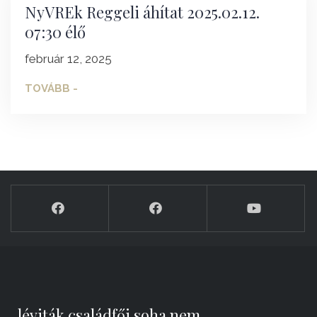
NyVREk Reggeli áhítat 2025.02.12.
07:30 élő
február 12, 2025
TOVÁBB -
„léviták családfői soha nem