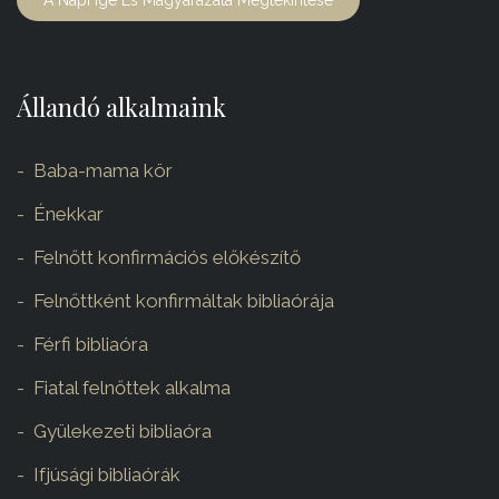
A Napi Ige És Magyarázata Megtekintése
Állandó alkalmaink
Baba-mama kör
Énekkar
Felnőtt konfirmációs előkészítő
Felnőttként konfirmáltak bibliaórája
Férfi bibliaóra
Fiatal felnőttek alkalma
Gyülekezeti bibliaóra
Ifjúsági bibliaórák