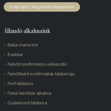
A Napi Ige És Magyarázata Megtekintése
Állandó alkalmaink
Baba-mama kör
Énekkar
Felnőtt konfirmációs előkészítő
Felnőttként konfirmáltak bibliaórája
Férfi bibliaóra
Fiatal felnőttek alkalma
Gyülekezeti bibliaóra