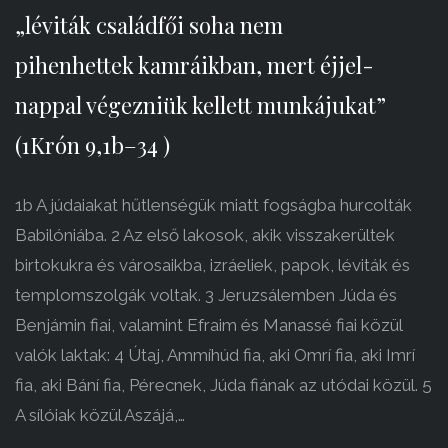
„léviták családfői soha nem
pihenhettek kamráikban, mert éjjel-
nappal végezniük kellett munkájukat”
(1Krón 9,1b–34 )
1b A júdaiakat hűtlenségük miatt fogságba hurcolták
Babilóniába. 2 Az első lakosok, akik visszakerültek
birtokukra és városaikba, izráeliek, papok, léviták és
templomszolgák voltak. 3 Jeruzsálemben Júda és
Benjámin fiai, valamint Efraim és Manassé fiai közül
valók laktak: 4 Útaj, Ammíhúd fia, aki Omrí fia, aki Imrí
fia, aki Bání fia, Pérecnek, Júda fiának az utódai közül. 5
A sílóiak közül Aszájá,…