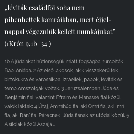
„léviták családfői soha nem
pihenhettek kamráikban, mert éjjel-
nappal végezniük kellett munkájukat”
(1Krón 9,1b–34 )
1b A júdaiakat hűtlenségük miatt fogságba hurcolták
Babilóniába. 2 Az első lakosok, akik visszakerültek
birtokukra és városaikba, izráeliek, papok, léviták és
templomszolgák voltak. 3 Jeruzsálemben Júda és
Benjámin fiai, valamint Efraim és Manassé fiai közül
valók laktak: 4 Útaj, Ammíhúd fia, aki Omrí fia, aki Imrí
fia, aki Bání fia, Pérecnek, Júda fiának az utódai közül. 5
A sílóiak közül Aszájá,…