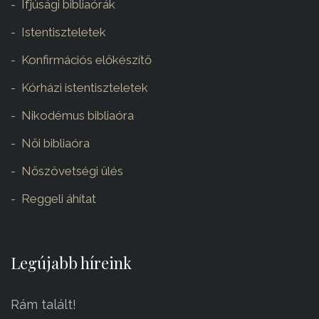
Ifjúsági bibliaórák
Istentiszteletek
Konfirmációs előkészítő
Kórházi istentiszteletek
Nikodémus bibliaóra
Női bibliaóra
Nőszövetségi ülés
Reggeli áhítat
Legújabb híreink
Rám talált!