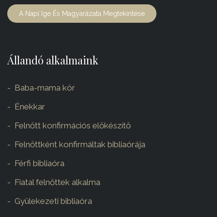
A Napi Ige És Magyarázata Megtekintése
Állandó alkalmaink
Baba-mama kör
Énekkar
Felnőtt konfirmációs előkészítő
Felnőttként konfirmáltak bibliaórája
Férfi bibliaóra
Fiatal felnőttek alkalma
Gyülekezeti bibliaóra