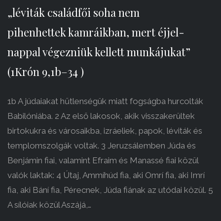
„léviták családfői soha nem
pihenhettek kamráikban, mert éjjel-
nappal végezniük kellett munkájukat”
(1Krón 9,1b–34 )
1b A júdaiakat hűtlenségük miatt fogságba hurcolták
Babilóniába. 2 Az első lakosok, akik visszakerültek
birtokukra és városaikba, izráeliek, papok, léviták és
templomszolgák voltak. 3 Jeruzsálemben Júda és
Benjámin fiai, valamint Efraim és Manassé fiai közül
valók laktak: 4 Útaj, Ammíhúd fia, aki Omrí fia, aki Imrí
fia, aki Bání fia, Pérecnek, Júda fiának az utódai közül. 5
A sílóiak közül Aszájá,…