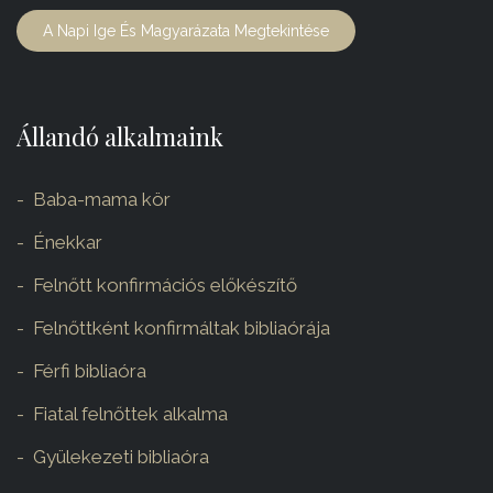
A Napi Ige És Magyarázata Megtekintése
Állandó alkalmaink
Baba-mama kör
Énekkar
Felnőtt konfirmációs előkészítő
Felnőttként konfirmáltak bibliaórája
Férfi bibliaóra
Fiatal felnőttek alkalma
Gyülekezeti bibliaóra