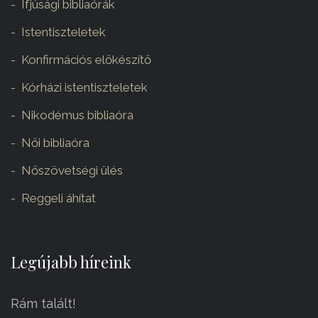
Ifjúsági bibliaórák
Istentiszteletek
Konfirmációs előkészítő
Kórházi istentiszteletek
Nikodémus bibliaóra
Női bibliaóra
Nőszövetségi ülés
Reggeli áhítat
Legújabb híreink
Rám talált!