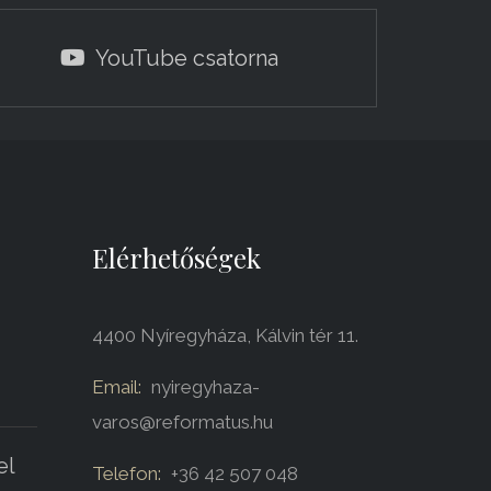
YouTube csatorna
Elérhetőségek
4400 Nyíregyháza, Kálvin tér 11.
Email:
nyiregyhaza-
varos@reformatus.hu
el
Telefon:
+36 42 507 048