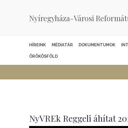
Nyíregyháza-Városi Reformát
HÍREINK
MÉDIATÁR
DOKUMENTUMOK
IN
ÖRÖKÖSFÖLD
NyVREk Reggeli áhítat 202