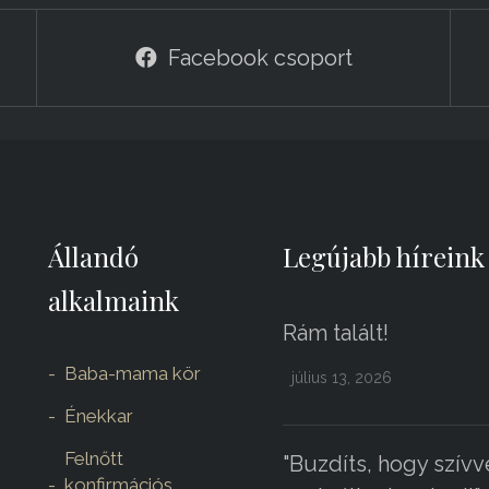
Facebook csoport
Állandó
Legújabb híreink
alkalmaink
Rám talált!
Baba-mama kör
július 13, 2026
Énekkar
Felnőtt
"Buzdíts, hogy szívv
konfirmációs