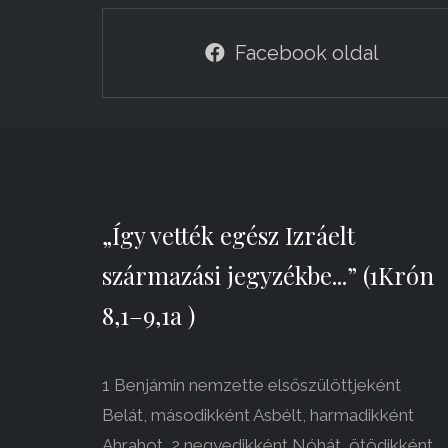
Facebook oldal
„Így vették egész Izráelt
származási jegyzékbe...” (1Krón
8,1–9,1a )
1 Benjámin nemzette elsőszülöttjeként
Belát, másodikként Asbélt, harmadikként
Ahrahot, 2 negyedikként Nóhát, ötödikként