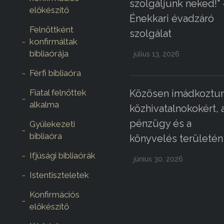
szolgáljunk neked!" 
előkészítő
Énekkari évadzáró
Felnőttként
szolgálat
konfirmáltak
bibliaórája
július 13, 2026
Férfi bibliaóra
Fiatal felnőttek
Közösen imádkoztun
alkalma
közhivatalnokokért, 
pénzügy és a
Gyülekezeti
bibliaóra
könyvelés területén
Ifjúsági bibliaórák
június 30, 2026
Istentiszteletek
Konfirmációs
előkészítő