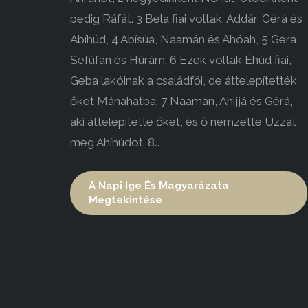
pedig Ráfát. 3 Bela fiai voltak: Addár, Gérá és
Abíhúd, 4 Abísúa, Naamán és Ahóah, 5 Gérá,
Sefúfán és Húrám. 6 Ezek voltak Éhúd fiai,
Geba lakóinak a családfői, de áttelepítették
őket Mánahatba: 7 Naamán, Ahijjá és Gérá,
aki áttelepítette őket, és ő nemzette Uzzát
meg Ahíhúdot. 8…
A Napi Ige És Magyarázata
Megtekintése