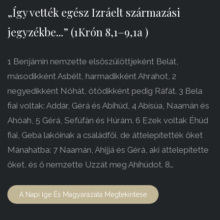
„Így vették egész Izráelt származási
jegyzékbe...” (1Krón 8,1–9,1a )
1 Benjámin nemzette elsőszülöttjeként Belát,
másodikként Asbélt, harmadikként Ahrahot, 2
negyedikként Nóhát, ötödikként pedig Ráfát. 3 Bela
fiai voltak: Addár, Gérá és Abíhúd, 4 Abísúa, Naamán és
Ahóah, 5 Gérá, Sefúfán és Húrám. 6 Ezek voltak Éhúd
fiai, Geba lakóinak a családfői, de áttelepítették őket
Mánahatba: 7 Naamán, Ahijjá és Gérá, aki áttelepítette
őket, és ő nemzette Uzzát meg Ahíhúdot. 8…
A Napi Ige És Magyarázata Megtekintése