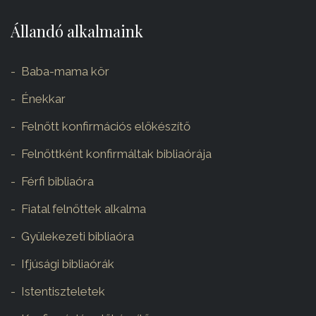
Állandó alkalmaink
Baba-mama kör
Énekkar
Felnőtt konfirmációs előkészítő
Felnőttként konfirmáltak bibliaórája
Férfi bibliaóra
Fiatal felnőttek alkalma
Gyülekezeti bibliaóra
Ifjúsági bibliaórák
Istentiszteletek