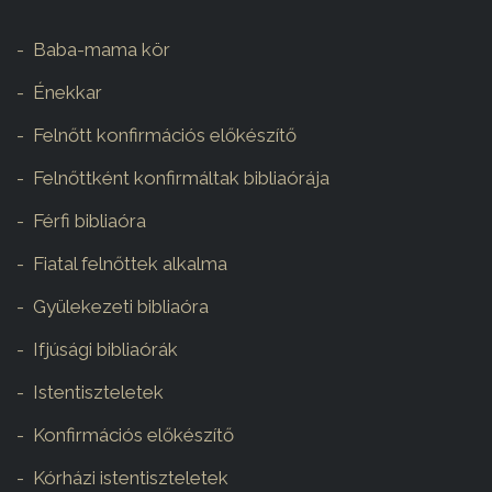
Baba-mama kör
Énekkar
Felnőtt konfirmációs előkészítő
Felnőttként konfirmáltak bibliaórája
Férfi bibliaóra
Fiatal felnőttek alkalma
Gyülekezeti bibliaóra
Ifjúsági bibliaórák
Istentiszteletek
Konfirmációs előkészítő
Kórházi istentiszteletek