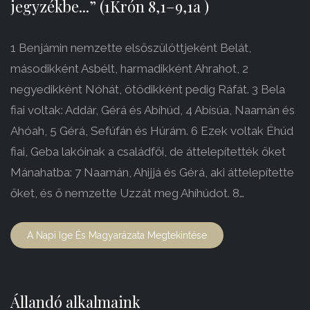
jegyzékbe...” (1Krón 8,1–9,1a )
1 Benjámin nemzette elsőszülöttjeként Belát,
másodikként Asbélt, harmadikként Ahrahot, 2
negyedikként Nóhát, ötödikként pedig Ráfát. 3 Bela
fiai voltak: Addár, Gérá és Abíhúd, 4 Abísúa, Naamán és
Ahóah, 5 Gérá, Sefúfán és Húrám. 6 Ezek voltak Éhúd
fiai, Geba lakóinak a családfői, de áttelepítették őket
Mánahatba: 7 Naamán, Ahijjá és Gérá, aki áttelepítette
őket, és ő nemzette Uzzát meg Ahíhúdot. 8…
A Napi Ige És Magyarázata Megtekintése
Állandó alkalmaink