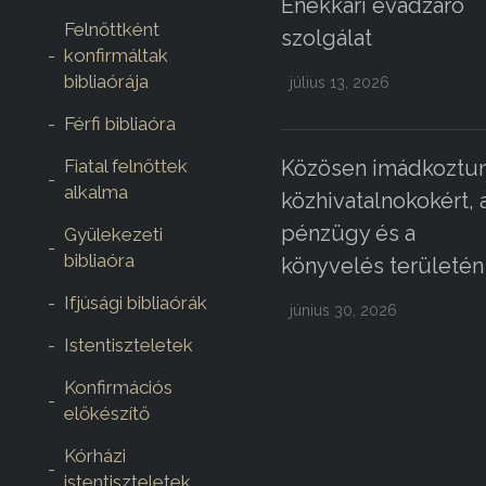
Énekkari évadzáró
Felnőttként
szolgálat
konfirmáltak
bibliaórája
július 13, 2026
Férfi bibliaóra
Fiatal felnőttek
Közösen imádkoztun
alkalma
közhivatalnokokért, 
pénzügy és a
Gyülekezeti
bibliaóra
könyvelés területén
Ifjúsági bibliaórák
június 30, 2026
Istentiszteletek
Konfirmációs
előkészítő
Kórházi
istentiszteletek