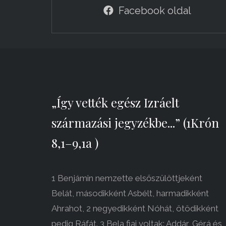
Facebook oldal
„Így vették egész Izráelt
származási jegyzékbe...” (1Krón
8,1–9,1a )
1 Benjámin nemzette elsőszülöttjeként
Belát, másodikként Asbélt, harmadikként
Ahrahot, 2 negyedikként Nóhát, ötödikként
pedig Ráfát. 3 Bela fiai voltak: Addár, Gérá és