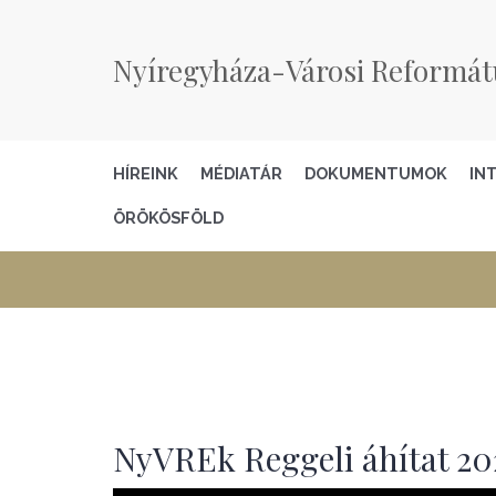
Nyíregyháza-Városi Reformát
HÍREINK
MÉDIATÁR
DOKUMENTUMOK
IN
ÖRÖKÖSFÖLD
NyVREk Reggeli áhítat 202