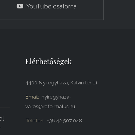
YouTube csatorna
Elérhetőségek
4400 Nyíregyháza, Kálvin tér 11.
Email:
nyiregyhaza-
varos@reformatus.hu
el
Telefon:
+36 42 507 048
-