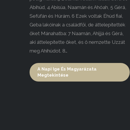
Abíhúd, 4 Abísúa, Naamán és Ahóah, 5 Gérá,
Sefúfán és Húrám. 6 Ezek voltak Éhúd fiai,
Geba lakóinak a családfői, de áttelepítették
őket Mánahatba: 7 Naamán, Ahijjá és Gérá,
aki áttelepítette őket, és ő nemzette Uzzát
meg Ahíhúdot. 8…
A Napi Ige És Magyarázata
Megtekintése