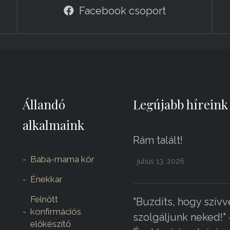
Facebook csoport
Állandó
Legújabb híreink
alkalmaink
Rám talált!
Baba-mama kör
július 13, 2026
Énekkar
Felnőtt
"Buzdíts, hogy szívv
konfirmációs
szolgáljunk neked!" 
előkészítő