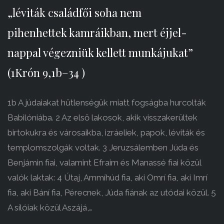
„léviták családfői soha nem
pihenhettek kamráikban, mert éjjel-
nappal végezniük kellett munkájukat”
(1Krón 9,1b–34 )
1b A júdaiakat hűtlenségük miatt fogságba hurcolták
Babilóniába. 2 Az első lakosok, akik visszakerültek
birtokukra és városaikba, izráeliek, papok, léviták és
templomszolgák voltak. 3 Jeruzsálemben Júda és
Benjámin fiai, valamint Efraim és Manassé fiai közül
valók laktak: 4 Útaj, Ammíhúd fia, aki Omrí fia, aki Imrí
fia, aki Bání fia, Pérecnek, Júda fiának az utódai közül. 5
A sílóiak közül Aszájá,…