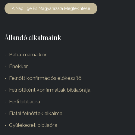
A Napi Ige És Magyarázata Megtekintése
Állandó alkalmaink
Baba-mama kör
Énekkar
Felnőtt konfirmációs előkészítő
Felnőttként konfirmáltak bibliaórája
Férfi bibliaóra
Fiatal felnőttek alkalma
Gyülekezeti bibliaóra