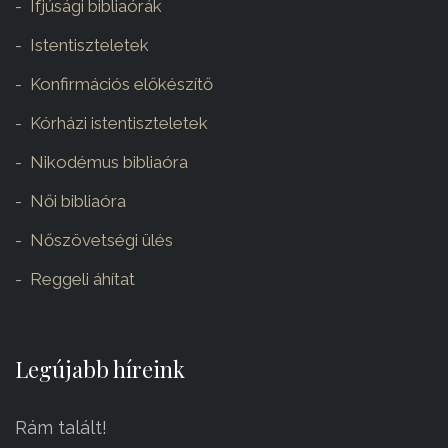
Ifjúsági bibliaórák
Istentiszteletek
Konfirmációs előkészítő
Kórházi istentiszteletek
Nikodémus bibliaóra
Női bibliaóra
Nőszövetségi ülés
Reggeli áhítat
Legújabb híreink
Rám talált!