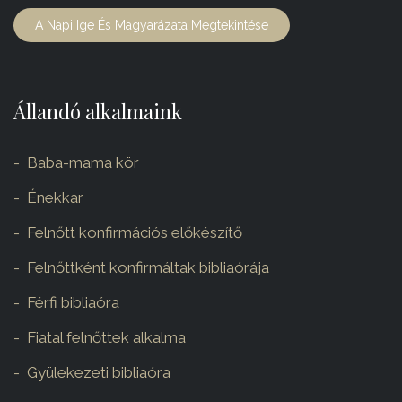
A Napi Ige És Magyarázata Megtekintése
Állandó alkalmaink
Baba-mama kör
Énekkar
Felnőtt konfirmációs előkészítő
Felnőttként konfirmáltak bibliaórája
Férfi bibliaóra
Fiatal felnőttek alkalma
Gyülekezeti bibliaóra