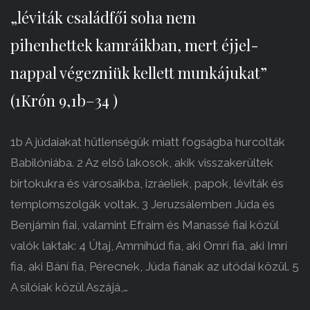
„léviták családfői soha nem
pihenhettek kamráikban, mert éjjel-
nappal végezniük kellett munkájukat”
(1Krón 9,1b–34 )
1b A júdaiakat hűtlenségük miatt fogságba hurcolták
Babilóniába. 2 Az első lakosok, akik visszakerültek
birtokukra és városaikba, izráeliek, papok, léviták és
templomszolgák voltak. 3 Jeruzsálemben Júda és
Benjámin fiai, valamint Efraim és Manassé fiai közül
valók laktak: 4 Útaj, Ammíhúd fia, aki Omrí fia, aki Imrí
fia, aki Bání fia, Pérecnek, Júda fiának az utódai közül. 5
A sílóiak közül Aszájá,…