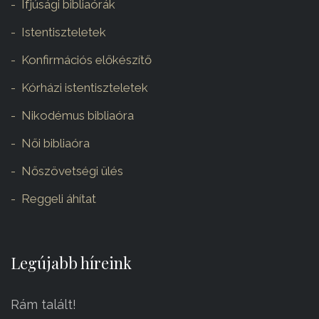
Ifjúsági bibliaórák
Istentiszteletek
Konfirmációs előkészítő
Kórházi istentiszteletek
Nikodémus bibliaóra
Női bibliaóra
Nőszövetségi ülés
Reggeli áhítat
Legújabb híreink
Rám talált!