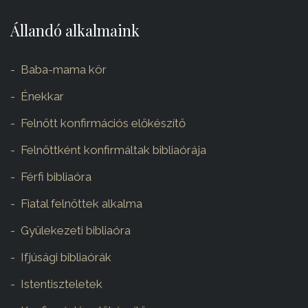
Állandó alkalmaink
Baba-mama kör
Énekkar
Felnőtt konfirmációs előkészítő
Felnőttként konfirmáltak bibliaórája
Férfi bibliaóra
Fiatal felnőttek alkalma
Gyülekezeti bibliaóra
Ifjúsági bibliaórák
Istentiszteletek