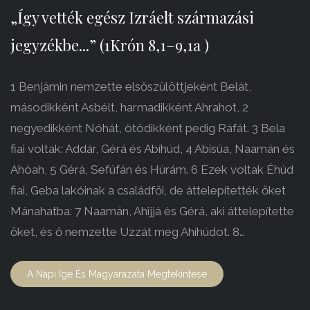
„Így vették egész Izráelt származási
jegyzékbe...” (1Krón 8,1–9,1a )
1 Benjámin nemzette elsőszülöttjeként Belát,
másodikként Asbélt, harmadikként Ahrahot, 2
negyedikként Nóhát, ötödikként pedig Ráfát. 3 Bela
fiai voltak: Addár, Gérá és Abíhúd, 4 Abísúa, Naamán és
Ahóah, 5 Gérá, Sefúfán és Húrám. 6 Ezek voltak Éhúd
fiai, Geba lakóinak a családfői, de áttelepítették őket
Mánahatba: 7 Naamán, Ahijjá és Gérá, aki áttelepítette
őket, és ő nemzette Uzzát meg Ahíhúdot. 8…
A Napi Ige És Magyarázata Megtekintése