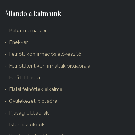
Állandó alkalmaink
Baba-mama kör
Énekkar
Felnőtt konfirmációs előkészítő
Felnőttként konfirmáltak bibliaórája
Férfi bibliaóra
Fiatal felnőttek alkalma
Gyülekezeti bibliaóra
Ifjúsági bibliaórák
Istentiszteletek