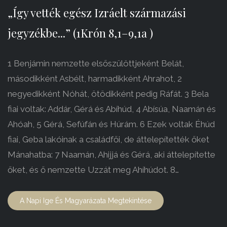
„Így vették egész Izráelt származási
jegyzékbe...” (1Krón 8,1–9,1a )
1 Benjámin nemzette elsőszülöttjeként Belát,
másodikként Asbélt, harmadikként Ahrahot, 2
negyedikként Nóhát, ötödikként pedig Ráfát. 3 Bela
fiai voltak: Addár, Gérá és Abíhúd, 4 Abísúa, Naamán és
Ahóah, 5 Gérá, Sefúfán és Húrám. 6 Ezek voltak Éhúd
fiai, Geba lakóinak a családfői, de áttelepítették őket
Mánahatba: 7 Naamán, Ahijjá és Gérá, aki áttelepítette
őket, és ő nemzette Uzzát meg Ahíhúdot. 8…
A Napi Ige És Magyarázata Megtekintése