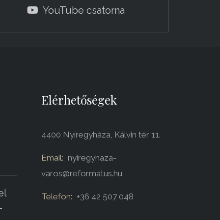
YouTube csatorna
Elérhetőségek
4400 Nyíregyháza, Kálvin tér 11.
Email:
nyiregyhaza-
varos@reformatus.hu
el
Telefon:
+36 42 507 048
-