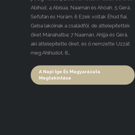
Abíhúd, 4 Abísúa, Naamán és Ahóah, 5 Gérá,
Sefúfán és Húrám. 6 Ezek voltak Éhúd fiai,
Geba lakóinak a családfői, de áttelepítették
őket Mánahatba: 7 Naamán, Ahijjá és Gérá,
aki áttelepítette őket, és ő nemzette Uzzát
meg Ahíhúdot. 8…
A Napi Ige És Magyarázata
Megtekintése