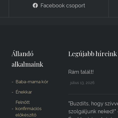
Facebook csoport
Állandó
Legújabb híreink
alkalmaink
Rám talált!
Baba-mama kör
július 13, 2026
Énekkar
Felnőtt
"Buzdíts, hogy szívv
konfirmációs
szolgáljunk neked!" 
előkészítő