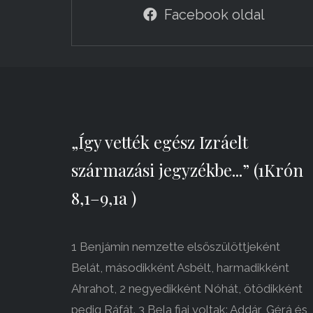
Facebook oldal
„Így vették egész Izráelt
származási jegyzékbe...” (1Krón
8,1–9,1a )
1 Benjámin nemzette elsőszülöttjeként
Belát, másodikként Asbélt, harmadikként
Ahrahot, 2 negyedikként Nóhát, ötödikként
pedig Ráfát. 3 Bela fiai voltak: Addár, Gérá és