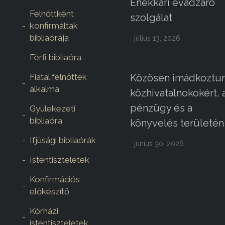
Énekkari évadzáró
Felnőttként
szolgálat
konfirmáltak
bibliaórája
július 13, 2026
Férfi bibliaóra
Fiatal felnőttek
Közösen imádkoztun
alkalma
közhivatalnokokért, 
pénzügy és a
Gyülekezeti
bibliaóra
könyvelés területén
Ifjúsági bibliaórák
június 30, 2026
Istentiszteletek
Konfirmációs
előkészítő
Kórházi
istentiszteletek