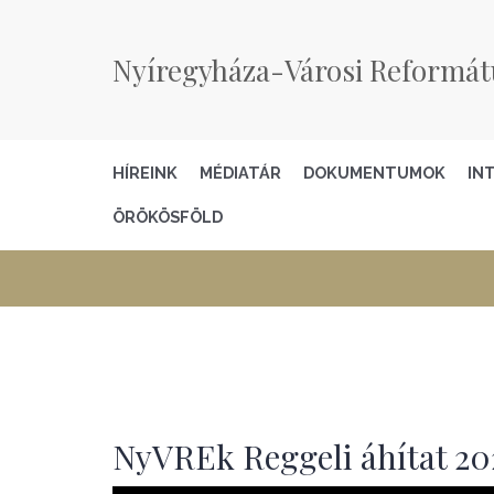
Nyíregyháza-Városi Reformát
HÍREINK
MÉDIATÁR
DOKUMENTUMOK
IN
ÖRÖKÖSFÖLD
NyVREk Reggeli áhítat 202