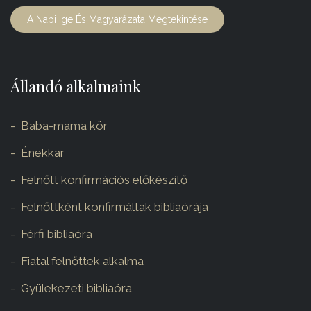
A Napi Ige És Magyarázata Megtekintése
Állandó alkalmaink
Baba-mama kör
Énekkar
Felnőtt konfirmációs előkészítő
Felnőttként konfirmáltak bibliaórája
Férfi bibliaóra
Fiatal felnőttek alkalma
Gyülekezeti bibliaóra