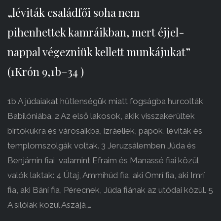
„léviták családfői soha nem
pihenhettek kamráikban, mert éjjel-
nappal végezniük kellett munkájukat”
(1Krón 9,1b–34 )
1b A júdaiakat hűtlenségük miatt fogságba hurcolták
Babilóniába. 2 Az első lakosok, akik visszakerültek
birtokukra és városaikba, izráeliek, papok, léviták és
templomszolgák voltak. 3 Jeruzsálemben Júda és
Benjámin fiai, valamint Efraim és Manassé fiai közül
valók laktak: 4 Útaj, Ammíhúd fia, aki Omrí fia, aki Imrí
fia, aki Bání fia, Pérecnek, Júda fiának az utódai közül. 5
A sílóiak közül Aszájá,…