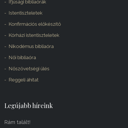
Ifjúsági bibliaórák
Istentiszteletek
Konfirmációs előkészítő
Kórházi istentiszteletek
Nikodémus bibliaóra
Női bibliaóra
Nőszövetségi ülés
Reggeli áhítat
Legújabb híreink
Rám talált!