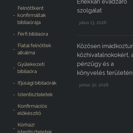
Énekkari évadzáró
Felnőttként
szolgálat
konfirmáltak
bibliaórája
július 13, 2026
Férfi bibliaóra
Fiatal felnőttek
Közösen imádkoztun
alkalma
közhivatalnokokért, 
pénzügy és a
Gyülekezeti
bibliaóra
könyvelés területén
Ifjúsági bibliaórák
június 30, 2026
Istentiszteletek
Konfirmációs
előkészítő
Kórházi
istentiszteletek