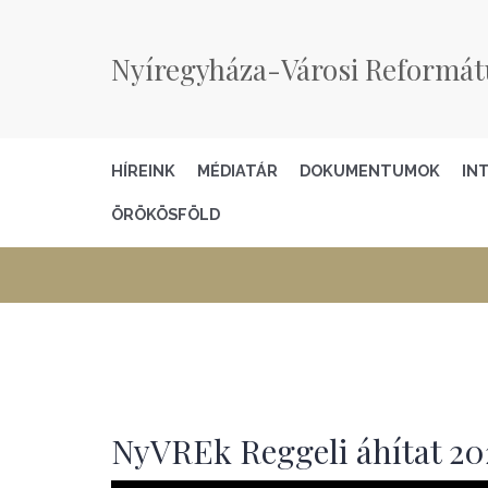
Nyíregyháza-Városi Reformát
HÍREINK
MÉDIATÁR
DOKUMENTUMOK
IN
ÖRÖKÖSFÖLD
NyVREk Reggeli áhítat 202