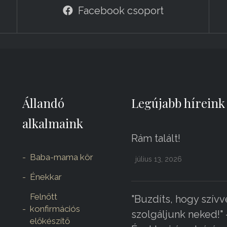
Facebook csoport
Állandó
Legújabb híreink
alkalmaink
Rám talált!
Baba-mama kör
július 13, 2026
Énekkar
Felnőtt
"Buzdíts, hogy szívv
konfirmációs
szolgáljunk neked!" 
előkészítő