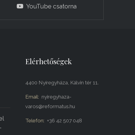
YouTube csatorna
Elérhetőségek
4400 Nyíregyháza, Kálvin tér 11.
Email:
nyiregyhaza-
varos@reformatus.hu
el
Telefon:
+36 42 507 048
-