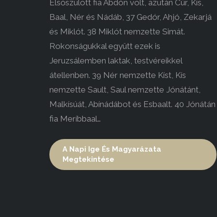
Elsőszülött fia Abdón volt, azután Cúr, Kís,
Baal, Nér és Nádáb, 37 Gedór, Ahjó, Zekarjá
és Miklót. 38 Miklót nemzette Simát.
Rokonságukkal együtt ezek is
Jeruzsálemben laktak, testvéreikkel
átellenben. 39 Nér nemzette Kíst, Kís
nemzette Sault, Saul nemzette Jónátánt,
Malkísúát, Abínádábot és Esbaalt. 40 Jónátán
fia Meríbbaal…
A Napi Ige És Magyarázata
Megtekintése