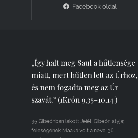
Facebook oldal
„Így halt meg Saul a hűtlensége
miatt, mert hűtlen lett az Úrhoz,
és nem fogadta meg az Úr
szavát.” (1Krón 9,35–10,14 )
35 Gibeónban lakott Jeíél, Gibeón atyja;
feleségének Maaká volt a neve. 36