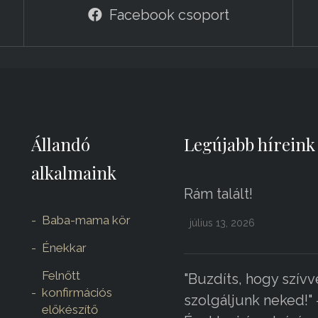
Facebook csoport
Állandó
Legújabb híreink
alkalmaink
Rám talált!
Baba-mama kör
július 13, 2026
Énekkar
Felnőtt
"Buzdíts, hogy szívv
konfirmációs
szolgáljunk neked!" 
előkészítő