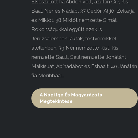
Elsőszülött fia Abdón volt, azután Cúr, Kís,
Baal, Nér és Nádáb, 37 Gedór, Ahjó, Zekarjá
és Miklót. 38 Miklót nemzette Simát.
Rokonságukkal együtt ezek is
Jeruzsálemben laktak, testvéreikkel
átellenben. 39 Nér nemzette Kíst, Kís
nemzette Sault, Saul nemzette Jónátánt,
Malkísúát, Abínádábot és Esbaalt. 40 Jónátán
fia Meríbbaal…
A Napi Ige És Magyarázata
Megtekintése