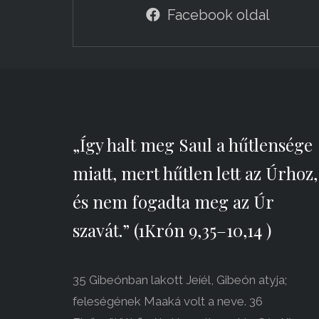
Facebook oldal
„Így halt meg Saul a hűtlensége
miatt, mert hűtlen lett az Úrhoz,
és nem fogadta meg az Úr
szavát.” (1Krón 9,35–10,14 )
35 Gibeónban lakott Jeíél, Gibeón atyja;
feleségének Maaká volt a neve. 36