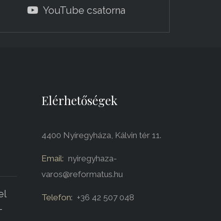
YouTube csatorna
Elérhetőségek
4400 Nyíregyháza, Kálvin tér 11.
Email:
nyiregyhaza-
varos@reformatus.hu
el
Telefon:
+36 42 507 048
-