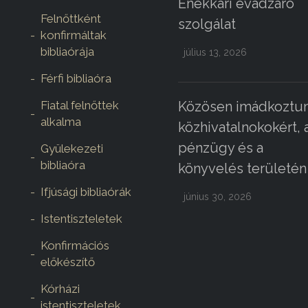
Énekkari évadzáró
Felnőttként
szolgálat
konfirmáltak
bibliaórája
július 13, 2026
Férfi bibliaóra
Fiatal felnőttek
Közösen imádkoztun
alkalma
közhivatalnokokért, 
pénzügy és a
Gyülekezeti
bibliaóra
könyvelés területén
Ifjúsági bibliaórák
június 30, 2026
Istentiszteletek
Konfirmációs
előkészítő
Kórházi
istentiszteletek