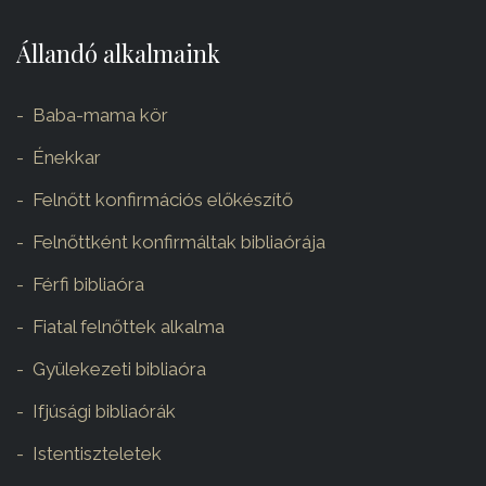
Állandó alkalmaink
Baba-mama kör
Énekkar
Felnőtt konfirmációs előkészítő
Felnőttként konfirmáltak bibliaórája
Férfi bibliaóra
Fiatal felnőttek alkalma
Gyülekezeti bibliaóra
Ifjúsági bibliaórák
Istentiszteletek