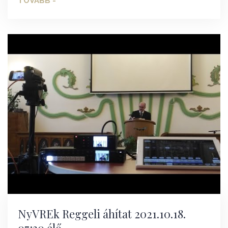
TOVÁBB -
NyVREk Reggeli áhítat 2021.10.18.
07:30 élő