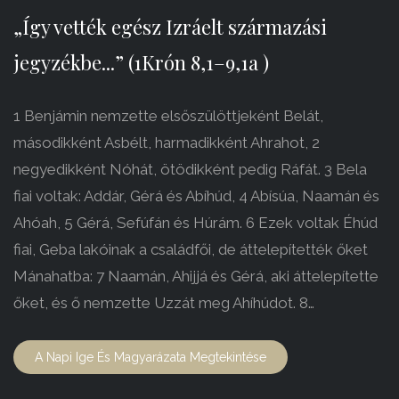
„Így vették egész Izráelt származási
jegyzékbe...” (1Krón 8,1–9,1a )
1 Benjámin nemzette elsőszülöttjeként Belát,
másodikként Asbélt, harmadikként Ahrahot, 2
negyedikként Nóhát, ötödikként pedig Ráfát. 3 Bela
fiai voltak: Addár, Gérá és Abíhúd, 4 Abísúa, Naamán és
Ahóah, 5 Gérá, Sefúfán és Húrám. 6 Ezek voltak Éhúd
fiai, Geba lakóinak a családfői, de áttelepítették őket
Mánahatba: 7 Naamán, Ahijjá és Gérá, aki áttelepítette
őket, és ő nemzette Uzzát meg Ahíhúdot. 8…
A Napi Ige És Magyarázata Megtekintése