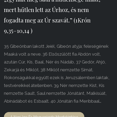
mert hűtlen lett az Úrhoz, és nem
fogadta meg az Úr szavát.” (1Krón
9,35–10,14 )
35 Gibeónban lakott Jeíél, Gibeón atyja; feleségének
Maaká volt a neve. 36 Elsőszülött fia Abdón volt,
azután Cúr, Kís, Baal, Nér és Nádáb, 37 Gedór, Ahjó,
Zekarjá és Miklót. 38 Miklót nemzette Simát.
Rokonságukkal együtt ezek is Jeruzsálemben laktak,
testvéreikkel átellenben. 39 Nér nemzette Kíst, Kís
nemzette Sault, Saul nemzette Jónátánt, Malkísúát,
Abínádábot és Esbaalt. 40 Jónátán fia Meríbbaal…