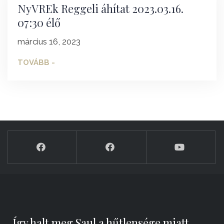
NyVREk Reggeli áhítat 2023.03.16.
07:30 élő
március 16, 2023
TOVÁBB -
„Így halt meg Saul a hűtlensége miatt,