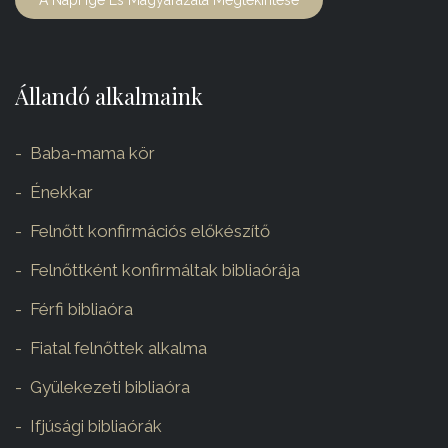
A Napi Ige És Magyarázata Megtekintése
Állandó alkalmaink
Baba-mama kör
Énekkar
Felnőtt konfirmációs előkészítő
Felnőttként konfirmáltak bibliaórája
Férfi bibliaóra
Fiatal felnőttek alkalma
Gyülekezeti bibliaóra
Ifjúsági bibliaórák