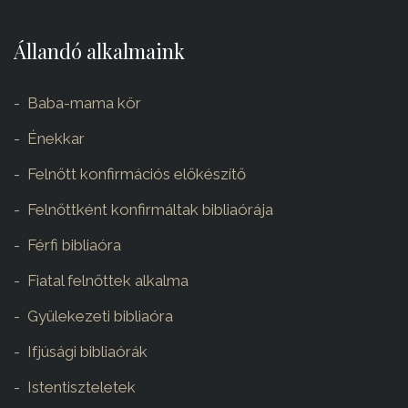
Állandó alkalmaink
Baba-mama kör
Énekkar
Felnőtt konfirmációs előkészítő
Felnőttként konfirmáltak bibliaórája
Férfi bibliaóra
Fiatal felnőttek alkalma
Gyülekezeti bibliaóra
Ifjúsági bibliaórák
Istentiszteletek