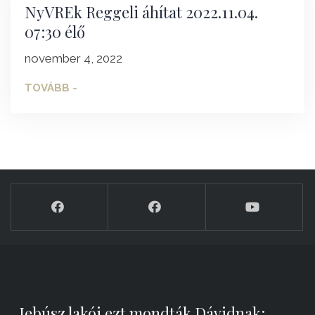
NyVREk Reggeli áhítat 2022.11.04.
07:30 élő
november 4, 2022
TOVÁBB -
„Jebúsz lakói ezt mondták Dávidnak: