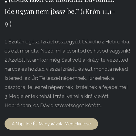
Ide ugyan nem jössz be!” (1Krón 11,1–
9 )
1 Ezután egész Izráel összegyűlt Dávidhoz Hebrónba,
és ezt mondta: Nézd, mi a csontod és húsod vagyunk!
2 Azelőtt is, amikor még Saul volt a király, te vezetted
harcba és hoztad vissza Izráelt, és ezt mondta neked
Istened, az Úr: Te leszel népemnek, Izráelnek a
pásztora, te leszel népemnek, Izráelnek a fejedelme!
3 Megjelentek tehát Izráel vénei a király előtt
Hebrónban, és Dávid szövetséget kötött…
A Napi Ige És Magyarázata Megtekintése