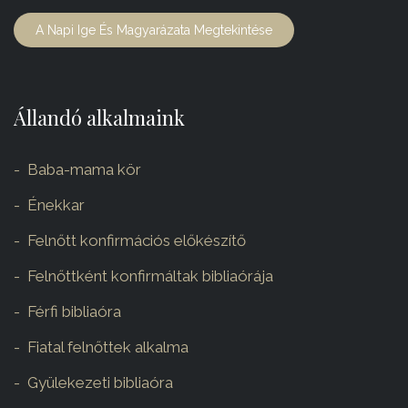
A Napi Ige És Magyarázata Megtekintése
Állandó alkalmaink
Baba-mama kör
Énekkar
Felnőtt konfirmációs előkészítő
Felnőttként konfirmáltak bibliaórája
Férfi bibliaóra
Fiatal felnőttek alkalma
Gyülekezeti bibliaóra