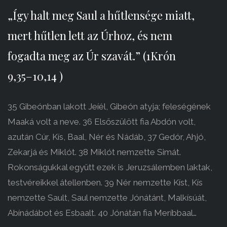
„Így halt meg Saul a hűtlensége miatt,
mert hűtlen lett az Úrhoz, és nem
fogadta meg az Úr szavát.” (1Krón
9,35–10,14 )
35 Gibeónban lakott Jeíél, Gibeón atyja; feleségének
Maaká volt a neve. 36 Elsőszülött fia Abdón volt,
azután Cúr, Kís, Baal, Nér és Nádáb, 37 Gedór, Ahjó,
Zekarjá és Miklót. 38 Miklót nemzette Simát.
Rokonságukkal együtt ezek is Jeruzsálemben laktak,
testvéreikkel átellenben. 39 Nér nemzette Kíst, Kís
nemzette Sault, Saul nemzette Jónátánt, Malkísúát,
Abínádábot és Esbaalt. 40 Jónátán fia Meríbbaal…