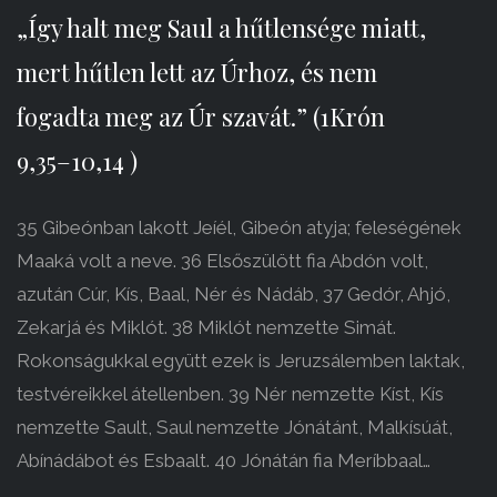
„Így halt meg Saul a hűtlensége miatt,
mert hűtlen lett az Úrhoz, és nem
fogadta meg az Úr szavát.” (1Krón
9,35–10,14 )
35 Gibeónban lakott Jeíél, Gibeón atyja; feleségének
Maaká volt a neve. 36 Elsőszülött fia Abdón volt,
azután Cúr, Kís, Baal, Nér és Nádáb, 37 Gedór, Ahjó,
Zekarjá és Miklót. 38 Miklót nemzette Simát.
Rokonságukkal együtt ezek is Jeruzsálemben laktak,
testvéreikkel átellenben. 39 Nér nemzette Kíst, Kís
nemzette Sault, Saul nemzette Jónátánt, Malkísúát,
Abínádábot és Esbaalt. 40 Jónátán fia Meríbbaal…