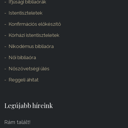
Ifjúsági bibliaórák
Istentiszteletek
Konfirmációs előkészítő
Kórházi istentiszteletek
Nikodémus bibliaóra
Női bibliaóra
Nőszövetségi ülés
Reggeli áhítat
Legújabb híreink
Rám talált!