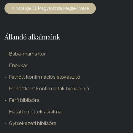
A Napi Ige És Magyarázata Megtekintése
Állandó alkalmaink
Baba-mama kör
Énekkar
Felnőtt konfirmációs előkészítő
Felnőttként konfirmáltak bibliaórája
Férfi bibliaóra
Fiatal felnőttek alkalma
Gyülekezeti bibliaóra