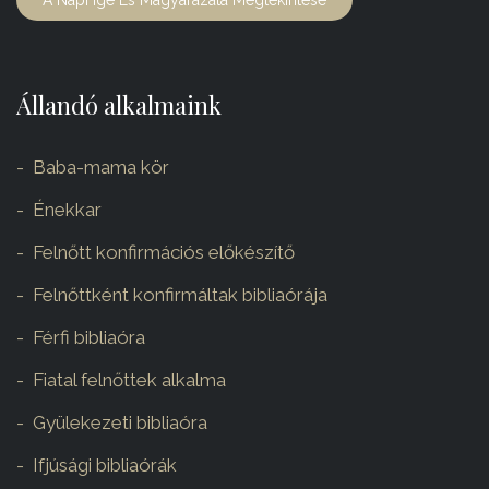
A Napi Ige És Magyarázata Megtekintése
Állandó alkalmaink
Baba-mama kör
Énekkar
Felnőtt konfirmációs előkészítő
Felnőttként konfirmáltak bibliaórája
Férfi bibliaóra
Fiatal felnőttek alkalma
Gyülekezeti bibliaóra
Ifjúsági bibliaórák