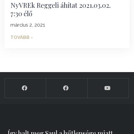
NyVREk Reggeli áhítat 2021.03.02.
7:30 élő
március 2, 2021
TOVÁBB -
„Így halt meg Saul a hűtlensége miatt,