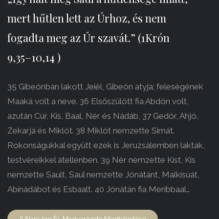
mert hűtlen lett az Úrhoz, és nem
fogadta meg az Úr szavát.” (1Krón
9,35–10,14 )
35 Gibeónban lakott Jeíél, Gibeón atyja; feleségének
Maaká volt a neve. 36 Elsőszülött fia Abdón volt,
azután Cúr, Kís, Baal, Nér és Nádáb, 37 Gedór, Ahjó,
Zekarjá és Miklót. 38 Miklót nemzette Simát.
Rokonságukkal együtt ezek is Jeruzsálemben laktak,
testvéreikkel átellenben. 39 Nér nemzette Kíst, Kís
nemzette Sault, Saul nemzette Jónátánt, Malkísúát,
Abínádábot és Esbaalt. 40 Jónátán fia Meríbbaal…