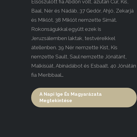
Elsőszülött fia Abdón volt, azután Cúr, Kís,
Baal, Nér és Nádáb, 37 Gedór, Ahjó, Zekarjá
és Miklót. 38 Miklót nemzette Simát.
Rokonságukkal együtt ezek is
Jeruzsálemben laktak, testvéreikkel
átellenben. 39 Nér nemzette Kíst, Kís
nemzette Sault, Saul nemzette Jónátánt,
Malkísúát, Abínádábot és Esbaalt. 40 Jónátán
fia Meríbbaal…
A Napi Ige És Magyarázata
Megtekintése