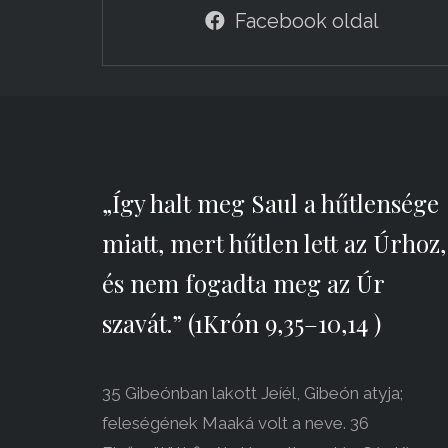
Facebook oldal
„Így halt meg Saul a hűtlensége
miatt, mert hűtlen lett az Úrhoz,
és nem fogadta meg az Úr
szavát.” (1Krón 9,35–10,14 )
35 Gibeónban lakott Jeíél, Gibeón atyja;
feleségének Maaká volt a neve. 36