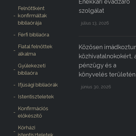
Énekkari évadzáró
Felnőttként
szolgálat
konfirmáltak
bibliaórája
július 13, 2026
Férfi bibliaóra
Fiatal felnőttek
Közösen imádkoztun
alkalma
közhivatalnokokért, 
pénzügy és a
Gyülekezeti
bibliaóra
könyvelés területén
Ifjúsági bibliaórák
június 30, 2026
Istentiszteletek
Konfirmációs
előkészítő
Kórházi
istentiszteletek