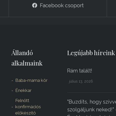
Facebook csoport
Állandó
Legújabb híreink
alkalmaink
Rám talált!
Baba-mama kör
július 13, 2026
Énekkar
Felnőtt
"Buzdíts, hogy szívv
konfirmációs
szolgáljunk neked!" 
előkészítő