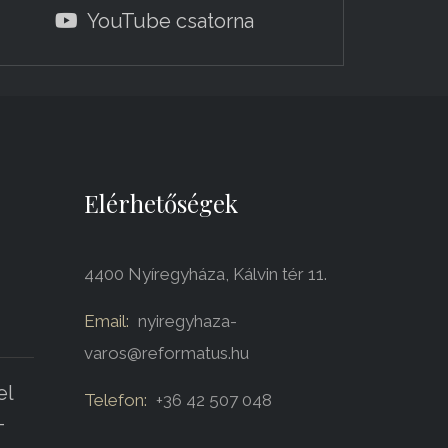
YouTube csatorna
Elérhetőségek
4400 Nyíregyháza, Kálvin tér 11.
Email:
nyiregyhaza-
varos@reformatus.hu
el
Telefon:
+36 42 507 048
-