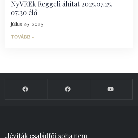
NyVREk Reggeli áhítat 2025.07.25.
07:30 élő
július 25, 2025
TOVÁBB -
„léviták családfői soha nem