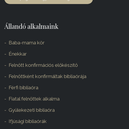
Állandó alkalmaink
Baba-mama kör
Énekkar
Felnőtt konfirmációs előkészítő
Felnőttként konfirmáltak bibliaórája
Férfi bibliaóra
Fiatal felnőttek alkalma
Gyülekezeti bibliaóra
Ifjúsági bibliaórák