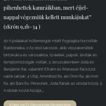
pihenhettek kamráikban, mert éjjel-
nappal végezniük kellett munkájukat”
(1Krón 9,1b–34 )
1b A júdaiakat hűtlenségük miatt fogságba hurcolták
Babilóniába. 2 Az első lakosok, akik visszakerültek
birtokukra és városaikba, izráeliek, papok, léviták és
templomszolgák voltak. 3 Jeruzsálemben Júda és
Benjámin fiai, valamint Efraim és Manassé fiai közül
valók laktak: 4 Útaj, Ammíhúd fia, aki Omrí fia, aki Imrí
fia, aki Bání fia, Pérecnek, Júda fiának az utódai közül. 5
A sílóiak közül Aszájá,…
A Napi Ige És Magyarázata Megtekintése