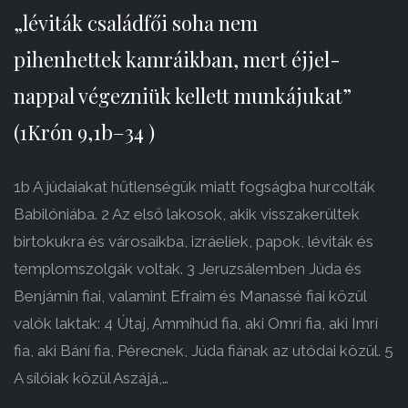
„léviták családfői soha nem
pihenhettek kamráikban, mert éjjel-
nappal végezniük kellett munkájukat”
(1Krón 9,1b–34 )
1b A júdaiakat hűtlenségük miatt fogságba hurcolták
Babilóniába. 2 Az első lakosok, akik visszakerültek
birtokukra és városaikba, izráeliek, papok, léviták és
templomszolgák voltak. 3 Jeruzsálemben Júda és
Benjámin fiai, valamint Efraim és Manassé fiai közül
valók laktak: 4 Útaj, Ammíhúd fia, aki Omrí fia, aki Imrí
fia, aki Bání fia, Pérecnek, Júda fiának az utódai közül. 5
A sílóiak közül Aszájá,…