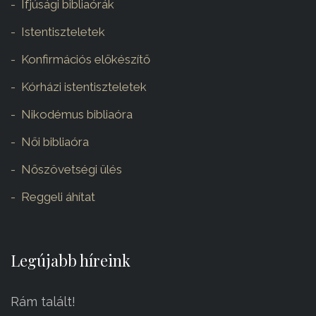
Ifjúsági bibliaórák
Istentiszteletek
Konfirmációs előkészítő
Kórházi istentiszteletek
Nikodémus bibliaóra
Női bibliaóra
Nőszövetségi ülés
Reggeli áhítat
Legújabb híreink
Rám talált!