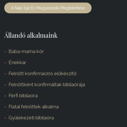
A Napi Ige És Magyarázata Megtekintése
Állandó alkalmaink
Baba-mama kör
Énekkar
Felnőtt konfirmációs előkészítő
Felnőttként konfirmáltak bibliaórája
Férfi bibliaóra
Fiatal felnőttek alkalma
Gyülekezeti bibliaóra