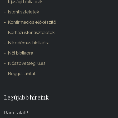
Ifjúsági bibliaórák
Istentiszteletek
Konfirmációs előkészítő
Kórházi istentiszteletek
Nikodémus bibliaóra
Női bibliaóra
Nőszövetségi ülés
Reggeli áhítat
Legújabb híreink
Rám talált!