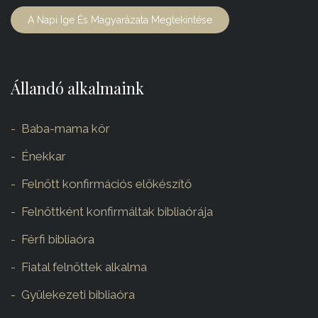
A Napi Ige És Magyarázata Megtekintése
Állandó alkalmaink
Baba-mama kör
Énekkar
Felnőtt konfirmációs előkészítő
Felnőttként konfirmáltak bibliaórája
Férfi bibliaóra
Fiatal felnőttek alkalma
Gyülekezeti bibliaóra