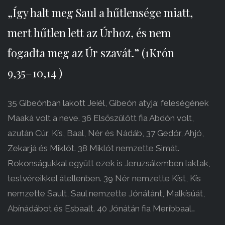
„Így halt meg Saul a hűtlensége miatt,
mert hűtlen lett az Úrhoz, és nem
fogadta meg az Úr szavát.” (1Krón
9,35–10,14 )
35 Gibeónban lakott Jeíél, Gibeón atyja; feleségének
Maaká volt a neve. 36 Elsőszülött fia Abdón volt,
azután Cúr, Kís, Baal, Nér és Nádáb, 37 Gedór, Ahjó,
Zekarjá és Miklót. 38 Miklót nemzette Simát.
Rokonságukkal együtt ezek is Jeruzsálemben laktak,
testvéreikkel átellenben. 39 Nér nemzette Kíst, Kís
nemzette Sault, Saul nemzette Jónátánt, Malkísúát,
Abínádábot és Esbaalt. 40 Jónátán fia Meríbbaal…