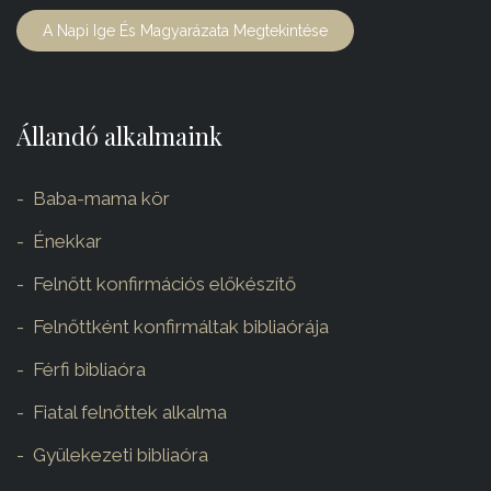
A Napi Ige És Magyarázata Megtekintése
Állandó alkalmaink
Baba-mama kör
Énekkar
Felnőtt konfirmációs előkészítő
Felnőttként konfirmáltak bibliaórája
Férfi bibliaóra
Fiatal felnőttek alkalma
Gyülekezeti bibliaóra