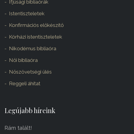
Ifjúsági bibliaórák
Istentiszteletek
Konfirmációs előkészítő
Kórházi istentiszteletek
Nikodémus bibliaóra
Női bibliaóra
Nőszövetségi ülés
Reggeli áhítat
Legújabb híreink
Rám talált!