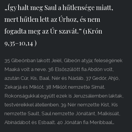
„Így halt meg Saul a hűtlensége miatt,
mert hűtlen lett az Úrhoz, és nem
fogadta meg az Úr szavát.” (1Krón
9,35–10,14 )
35 Gibeónban lakott Jeíél, Gibeón atyja; feleségének
Maaká volt a neve. 36 Elsőszülött fia Abdón volt,
azután Cúr, Kís, Baal, Nér és Nádáb, 37 Gedór, Ahjó,
Zekarjá és Miklót. 38 Miklót nemzette Simát.
Rokonságukkal együtt ezek is Jeruzsálemben laktak,
testvéreikkel átellenben. 39 Nér nemzette Kíst, Kís
nemzette Sault, Saul nemzette Jónátánt, Malkísúát,
Abínádábot és Esbaalt. 40 Jónátán fia Meríbbaal…