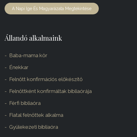
A Napi Ige És Magyarázata Megtekintése
Állandó alkalmaink
Baba-mama kör
Énekkar
Felnőtt konfirmációs előkészítő
Felnőttként konfirmáltak bibliaórája
Férfi bibliaóra
Fiatal felnőttek alkalma
Gyülekezeti bibliaóra