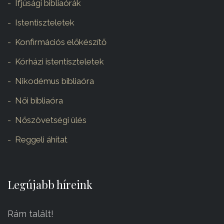
Ifjúsági bibliaórák
Istentiszteletek
Konfirmációs előkészítő
Kórházi istentiszteletek
Nikodémus bibliaóra
Női bibliaóra
Nőszövetségi ülés
Reggeli áhítat
Legújabb híreink
Rám talált!