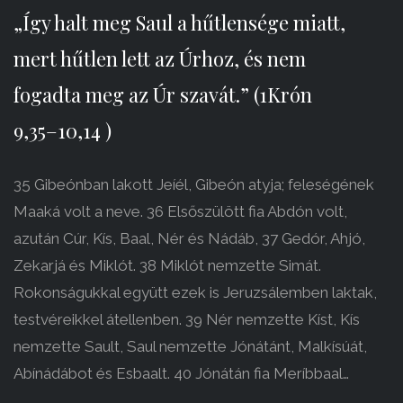
„Így halt meg Saul a hűtlensége miatt,
mert hűtlen lett az Úrhoz, és nem
fogadta meg az Úr szavát.” (1Krón
9,35–10,14 )
35 Gibeónban lakott Jeíél, Gibeón atyja; feleségének
Maaká volt a neve. 36 Elsőszülött fia Abdón volt,
azután Cúr, Kís, Baal, Nér és Nádáb, 37 Gedór, Ahjó,
Zekarjá és Miklót. 38 Miklót nemzette Simát.
Rokonságukkal együtt ezek is Jeruzsálemben laktak,
testvéreikkel átellenben. 39 Nér nemzette Kíst, Kís
nemzette Sault, Saul nemzette Jónátánt, Malkísúát,
Abínádábot és Esbaalt. 40 Jónátán fia Meríbbaal…