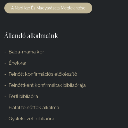
A Napi Ige És Magyarázata Megtekintése
Állandó alkalmaink
Baba-mama kör
Énekkar
Felnőtt konfirmációs előkészítő
Felnőttként konfirmáltak bibliaórája
Férfi bibliaóra
Fiatal felnőttek alkalma
Gyülekezeti bibliaóra