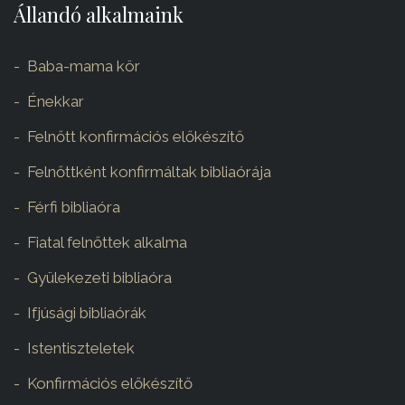
Állandó alkalmaink
Baba-mama kör
Énekkar
Felnőtt konfirmációs előkészítő
Felnőttként konfirmáltak bibliaórája
Férfi bibliaóra
Fiatal felnőttek alkalma
Gyülekezeti bibliaóra
Ifjúsági bibliaórák
Istentiszteletek
Konfirmációs előkészítő