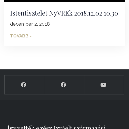
Istentisztelet NyVREk 2018.12.02 10.30
december 2, 2018
TOVÁBB -
„Így vették egész Izráelt származási