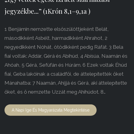
jegyzékbe...” (1Krón 8,1–9,1a )
1 Benjámin nemzette elsőszülöttjeként Belát,
másodikként Asbélt, harmadikként Ahrahot, 2
negyedikként Nóhát, ötödikként pedig Ráfát. 3 Bela
fiai voltak: Addár, Gérá és Abíhúd, 4 Abísúa, Naamán és
Ahóah, 5 Gérá, Sefúfán és Húrám. 6 Ezek voltak Éhúd
fiai, Geba lakóinak a családfői, de áttelepítették őket
Mánahatba: 7 Naamán, Ahijjá és Gérá, aki áttelepítette
őket, és ő nemzette Uzzát meg Ahíhúdot. 8…
A Napi Ige És Magyarázata Megtekintése